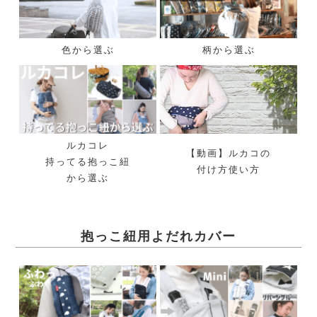
色から選ぶ
柄から選ぶ
ルカコレ
【動画】ルカコの
持ってる抱っこ紐
付け方使い方
から選ぶ
抱っこ紐用よだれカバー