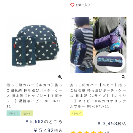
お気に入り
抱っこ紐カバー【ルカコ】抱っ
抱っこ紐カバー【ルカコ】抱っ
こ紐収納 持ち運びポーチ・ケー
こ紐収納 持ち運びポーチ・ケー
ス 日本製【ヒップシート対応セ
ス 日本製【Lサイズ】【レイヤ
ット】星柄ネイビー 90-0671-
ー】ネイビー×ルカコオリジナ
11
ルブルー 88-0973-11
Hサイズ
セット
Lサイズ
¥
5,582
のところ
¥
3,453
税込
¥
5,492
税込
2件