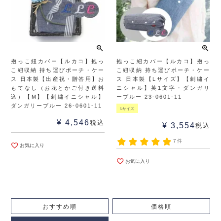
抱っこ紐カバー【ルカコ】抱っ
抱っこ紐カバー【ルカコ】抱っ
こ紐収納 持ち運びポーチ・ケー
こ紐収納 持ち運びポーチ・ケー
ス 日本製【出産祝・贈答用】お
ス 日本製【Lサイズ】【刺繍イ
もてなし（お花とかご付き送料
ニシャル】英1文字・ダンガリ
込）【M】【刺繍イニシャル】
ーブルー 23-0601-11
ダンガリーブルー 26-0601-11
Lサイズ
¥
4,546
税込
¥
3,554
税込
7件
お気に入り
お気に入り
おすすめ順
価格順