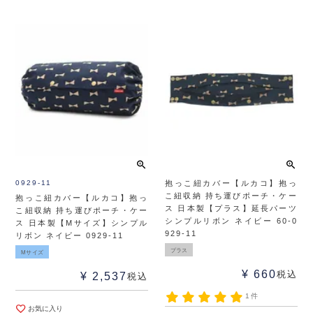
0929-11
抱っこ紐カバー【ルカコ】抱っ
こ紐収納 持ち運びポーチ・ケー
抱っこ紐カバー【ルカコ】抱っ
ス 日本製【プラス】延長パーツ
こ紐収納 持ち運びポーチ・ケー
シンプルリボン ネイビー 60-0
ス 日本製【Mサイズ】シンプル
929-11
リボン ネイビー 0929-11
プラス
Mサイズ
¥
660
税込
¥
2,537
税込
1件
お気に入り