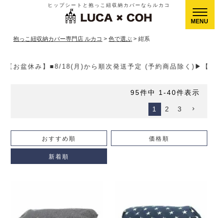
ヒップシートと抱っこ紐収納カバーならルカコ
CLOSE
抱っこ紐収納カバー専門店 ルカコ
色で選ぶ
紺系
ら順次発送予定 (予約商品除く)▶【送料】ゆうパケット400円(全
95
件中
1
-
40
件表示
1
2
3
おすすめ順
価格順
新着順