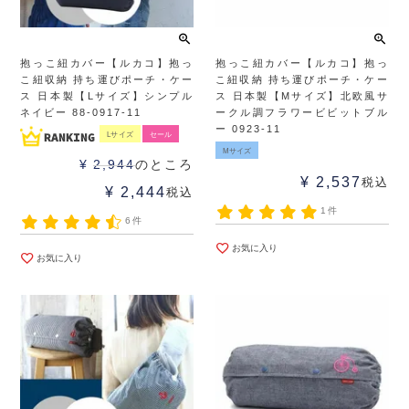
抱っこ紐カバー【ルカコ】抱っ
抱っこ紐カバー【ルカコ】抱っ
こ紐収納 持ち運びポーチ・ケー
こ紐収納 持ち運びポーチ・ケー
ス 日本製【Lサイズ】シンプル
ス 日本製【Mサイズ】北欧風サ
ネイビー 88-0917-11
ークル調フラワービビットブル
ー 0923-11
Lサイズ
セール
Mサイズ
¥
2,944
のところ
¥
2,537
税込
¥
2,444
税込
1件
6件
お気に入り
お気に入り