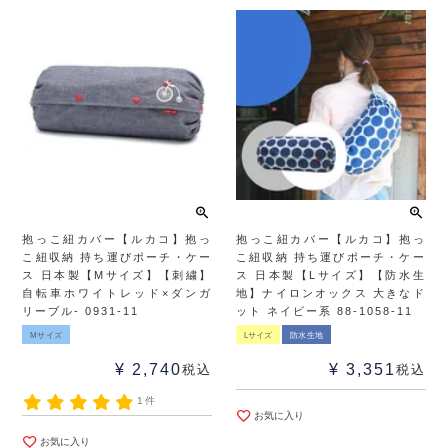
抱っこ紐カバー【ルカコ】抱っ
抱っこ紐カバー【ルカコ】抱っ
こ紐収納 持ち運びポーチ・ケー
こ紐収納 持ち運びポーチ・ケー
ス 日本製【Mサイズ】【刺繍】
ス 日本製【Lサイズ】【防水生
自転車ホワイトレッド×ダンガ
地】ナイロンオックス 大きなド
リーブル- 0931-11
ット ネイビー系 88-1058-11
Mサイズ
Lサイズ
防水生地
¥
2,740
¥
3,351
税込
税込
1件
お気に入り
お気に入り