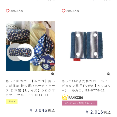
お気に入り
お気に入り
抱っこ紐カバー【ルカコ】抱っ
抱っこ紐のよだれカバー ベビー
こ紐収納 持ち運びポーチ・ケー
ビョルン専用FUWA【ヒッコリ
ス 日本製【Lサイズ】シロクマ
ー】「ルカコ」52-0778-11
カフェ ブルー 88-1014-11
Lサイズ
ベビービョルン専用よだれカバー
¥
3,046
税込
¥
2,016
税込