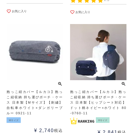
お気に入り
お気に入り
抱っこ紐カバー【ルカコ】抱っ
抱っこ紐カバー【ルカコ】抱っ
こ紐収納 持ち運びポーチ・ケー
こ紐収納 持ち運びポーチ・ケー
ス 日本製【Mサイズ】【刺繍】
ス 日本製【ヒップシート対応】
自転車ホワイト×ダンガリーブ
ドット柄ネイビー×ホワイト 80
ルー 0921-11
-0760-11
Mサイズ
Hサイズ
¥
2,740
税込
¥
2,841
税込