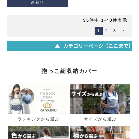
新着順
95
件中
1
-
40
件表示
1
2
3
抱っこ紐収納カバー
ランキングから選ぶ
サイズから選ぶ