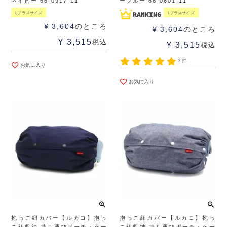
ネイビー 66-0917-11
ーブルー 66-0601-11
Lプラスサイズ
Lプラスサイズ
¥
3,604
のところ
¥
3,604
のところ
¥
3,515
税込
¥
3,515
税込
3件
お気に入り
お気に入り
抱っこ紐カバー【ルカコ】抱っ
抱っこ紐カバー【ルカコ】抱っ
こ紐収納 持ち運びポーチ・ケー
こ紐収納 持ち運びポーチ・ケー