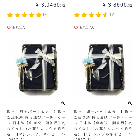
¥
3,046
¥
3,860
税込
税込
3件
3件
お気に入り
お気に入り
抱っこ紐カバー【ルカコ】抱っ
抱っこ紐カバー【ルカコ】抱っ
こ紐収納 持ち運びポーチ・ケー
こ紐収納 持ち運びポーチ・ケー
ス 日本製【出産祝・贈答用】お
ス 日本製【出産祝・贈答用】お
もてなし（お花とかご付き送料
もてなし（お花とかご付き送料
込）【M】シンプルネイビー 77
込）【L】シンプルネイビー 78
-0917-11
-0917-11