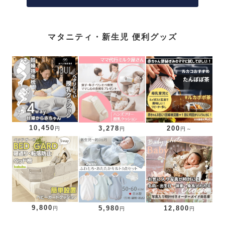
マタニティ・新生児 便利グッズ
10,450
3,278
200
円
円
円～
9,800
5,980
12,800
円
円
円