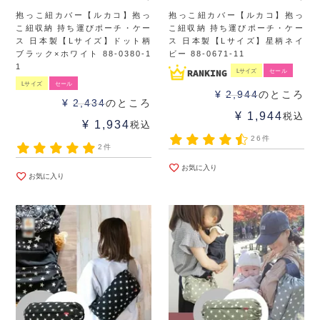
抱っこ紐カバー【ルカコ】抱っ
抱っこ紐カバー【ルカコ】抱っ
こ紐収納 持ち運びポーチ・ケー
こ紐収納 持ち運びポーチ・ケー
ス 日本製【Lサイズ】ドット柄
ス 日本製【Lサイズ】星柄ネイ
ブラック×ホワイト 88-0380-1
ビー 88-0671-11
1
Lサイズ
セール
Lサイズ
セール
¥
2,944
のところ
¥
2,434
のところ
¥
1,944
税込
¥
1,934
税込
26件
2件
お気に入り
お気に入り