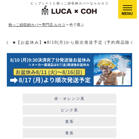
ヒップシートと抱っこ紐収納カバーならルカコ
CLOSE
抱っこ紐収納カバー専門店 ルカコ
色で選ぶ
8(月)から順次発送予定 (予約商品除く)▶【送料】ゆうパケット40
赤・オレンジ系
ピンク系
黄系
青系