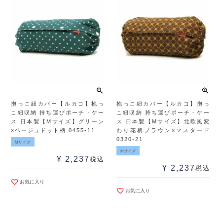
抱っこ紐カバー【ルカコ】抱っ
抱っこ紐カバー【ルカコ】抱っ
こ紐収納 持ち運びポーチ・ケー
こ紐収納 持ち運びポーチ・ケー
ス 日本製【Mサイズ】グリーン
ス 日本製【Mサイズ】北欧風変
×ベージュドット柄 0455-11
わり花柄ブラウン×マスタード
0320-21
Mサイズ
Mサイズ
¥
2,237
税込
¥
2,237
税込
お気に入り
お気に入り