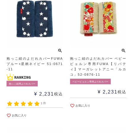
抱っこ紐のよだれカバーFUWA
抱っこ紐のよだれカバー ベビー
ブルー×星柄ネイビー 51-0671
ビョルン専用FUWA【リバテ
-11
ィ】マーガレットアニー「ルカ
コ」52-0876-11
ベビービョルン専用よだれカバー
抱っこ紐用よだれカバー
¥
2,231
税込
¥
2,231
税込
1件
お気に入り
お気に入り