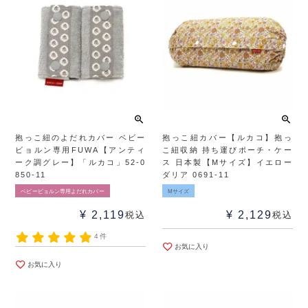
抱っこ紐のよだれカバー ベビー
抱っこ紐カバー【ルカコ】抱っ
ビョルン専用FUWA【アンティ
こ紐収納 持ち運びポーチ・ケー
ーク調グレー】「ルカコ」52-0
ス 日本製【Mサイズ】イエロー
850-11
ダリア 0691-11
ベビービョルン専用よだれカバー
Mサイズ
¥
2,119
¥
2,129
税込
税込
4件
お気に入り
お気に入り