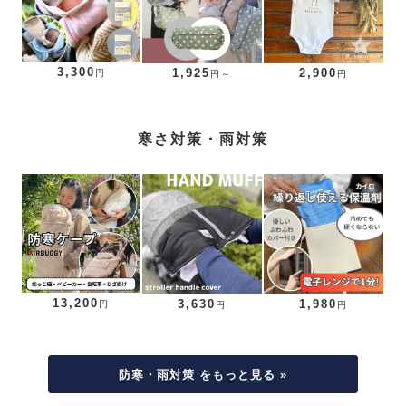
3,300
1,925
2,900
円
円～
円
寒さ対策・雨対策
13,200
3,630
1,980
円
円
円
防寒・雨対策 をもっと見る »