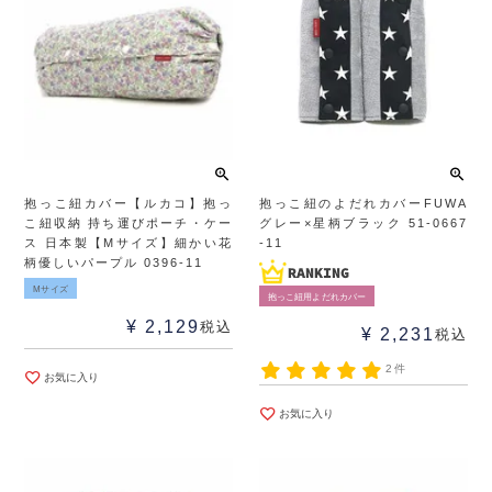
抱っこ紐カバー【ルカコ】抱っ
抱っこ紐のよだれカバーFUWA
こ紐収納 持ち運びポーチ・ケー
グレー×星柄ブラック 51-0667
ス 日本製【Mサイズ】細かい花
-11
柄優しいパープル 0396-11
Mサイズ
抱っこ紐用よだれカバー
¥
2,129
税込
¥
2,231
税込
2件
お気に入り
お気に入り