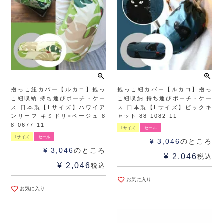
抱っこ紐カバー【ルカコ】抱っ
抱っこ紐カバー【ルカコ】抱っ
こ紐収納 持ち運びポーチ・ケー
こ紐収納 持ち運びポーチ・ケー
ス 日本製【Lサイズ】ハワイア
ス 日本製【Lサイズ】ビックキ
ンリーフ キミドリ×ベージュ 8
ャット 88-1082-11
8-0677-11
Lサイズ
セール
Lサイズ
セール
¥
3,046
のところ
¥
3,046
のところ
¥
2,046
税込
¥
2,046
税込
お気に入り
お気に入り