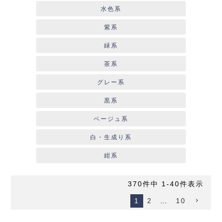
水色系
紫系
緑系
茶系
グレー系
黒系
ベージュ系
白・生成り系
紺系
370
件中
1
-
40
件表示
1
2
…
10