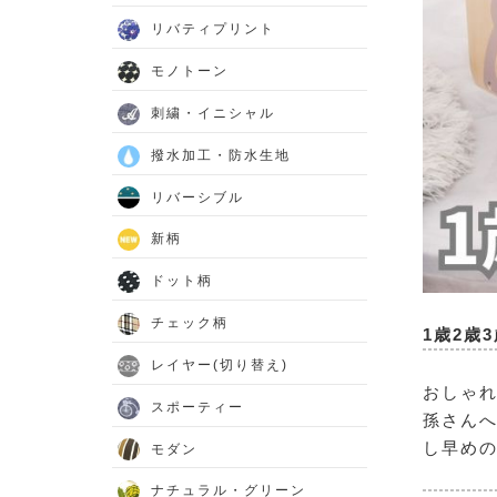
リバティプリント
モノトーン
刺繍・イニシャル
撥水加工・防水生地
リバーシブル
新柄
ドット柄
チェック柄
1歳2歳
レイヤー(切り替え)
おしゃれ
スポーティー
孫さんへ
し早め
モダン
ナチュラル・グリーン