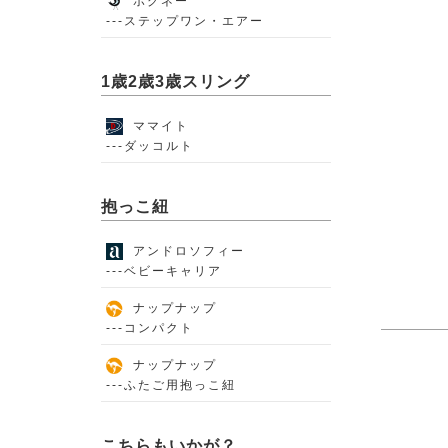
ポグネー
---ステップワン・エアー
1歳2歳3歳スリング
ママイト
---ダッコルト
抱っこ紐
アンドロソフィー
---ベビーキャリア
ナップナップ
---コンパクト
ナップナップ
---ふたご用抱っこ紐
こちらもいかが？