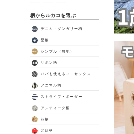
柄からルカコを選ぶ
デニム・ダンガリー柄
星柄
シンプル（無地）
リボン柄
パパも使えるユニセックス
アニマル柄
ストライプ・ボーダー
アンティーク柄
花柄
北欧柄