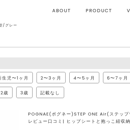
ABOUT
PRODUCT
型/グレー
新生児〜1ヶ月
2〜3ヶ月
4〜5ヶ月
6〜7ヶ月
2歳
3歳
記載なし
POGNAE(ポグネー)STEP ONE Air(ス
レビュー口コミ| ヒップシートと抱っこ紐収