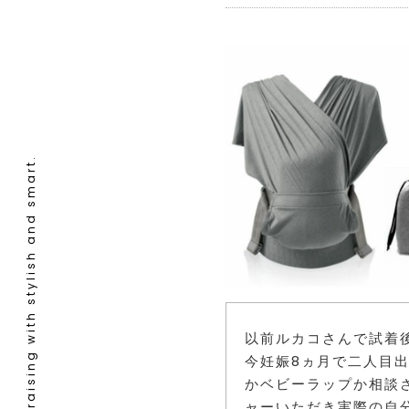
Child-raising with stylish and smart.
以前ルカコさんで試着
今妊娠8ヵ月で二人目
かベビーラップか相談
ャーいただき実際の自