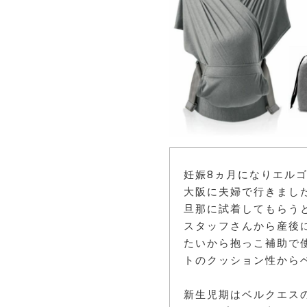
妊娠8ヵ月になりエル
大阪に夫婦で行きまし
旦那に試着してもらう
スタッフさんから産後
たいから抱っこ補助で
トのクッション性から
新生児期はベルクエス