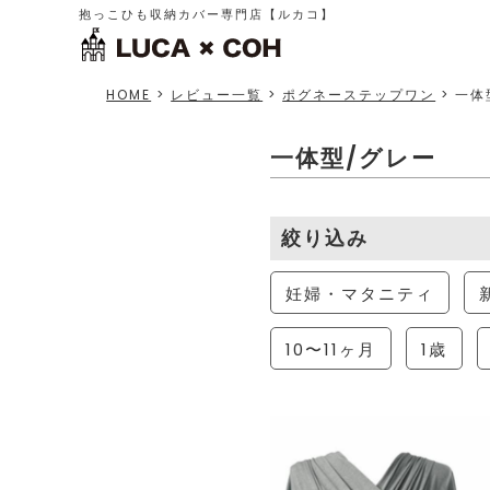
抱っこひも収納カバー専門店【ルカコ】
HOME
>
レビュー一覧
>
ポグネーステップワン
>
一体
一体型/グレー
絞り込み
妊婦・マタニティ
10〜11ヶ月
1歳