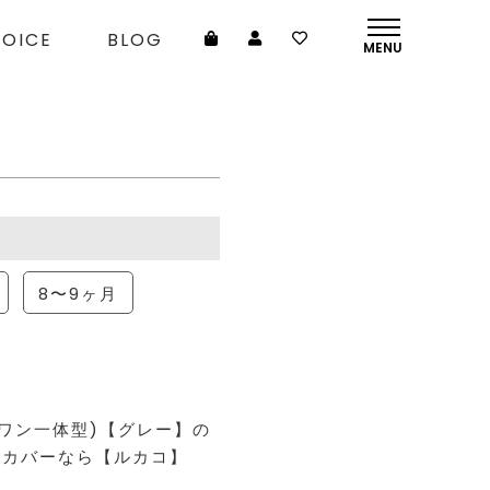
VOICE
BLOG
8〜9ヶ月
テップワン一体型)【グレー】の
納カバーなら【ルカコ】