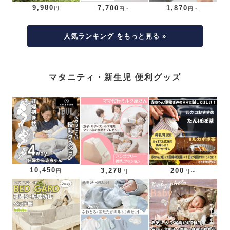
9,980
7,700
1,870
円
円～
円～
人気ランキング をもっと見る »
マタニティ・新生児 便利グッズ
10,450
3,278
200
円
円
円～