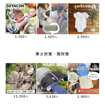
3,300
1,925
2,900
円
円～
円
寒さ対策・雨対策
13,200
3,630
1,980
円
円
円