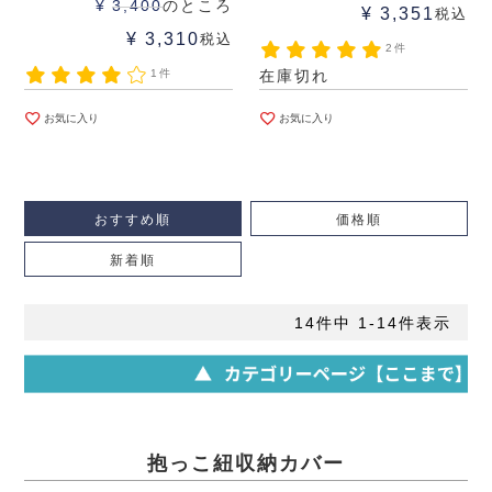
¥
3,400
のところ
¥
3,351
税込
¥
3,310
税込
2件
1件
在庫切れ
お気に入り
お気に入り
おすすめ順
価格順
新着順
14
件中
1
-
14
件表示
抱っこ紐収納カバー