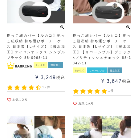
抱っこ紐カバー【ルカコ】抱っ
抱っこ紐カバー【ルカコ】抱っ
こ紐収納 持ち運びポーチ・ケー
こ紐収納 持ち運びポーチ・ケー
ス 日本製【Lサイズ】【撥水加
ス 日本製【Lサイズ】【撥水加
工】ナイロンオックス シンプル
工】【リバーシブル】ブラック
ブラック 88-0968-11
×ブリティッシュチェック 88-1
042-11
Lサイズ
撥水加工
Lサイズ
リバーシブル
撥水加工
¥
3,249
税込
¥
3,647
税込
12件
1件
お気に入り
お気に入り