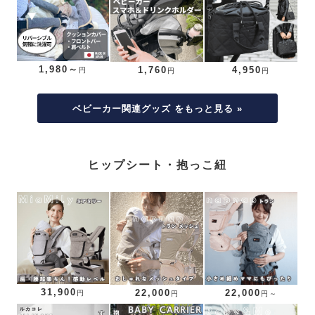
1,980～
1,760
4,950
円
円
円
ベビーカー関連グッズ をもっと見る »
ヒップシート・抱っこ紐
31,900
22,000
22,000
円
円
円～