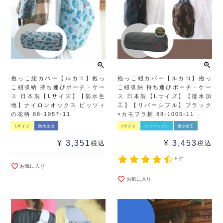
抱っこ紐カバー【ルカコ】抱っ
抱っこ紐カバー【ルカコ】抱っ
こ紐収納 持ち運びポーチ・ケー
こ紐収納 持ち運びポーチ・ケー
ス 日本製【Lサイズ】【防水生
ス 日本製【Lサイズ】【撥水加
地】ナイロンオックス ピッツィ
工】【リバーシブル】ブラック
の花柄 88-1057-11
×カモフラ柄 88-1005-11
Lサイズ
防水生地
Lサイズ
リバーシブル
撥水加工
¥
3,351
¥
3,453
税込
税込
8件
お気に入り
お気に入り