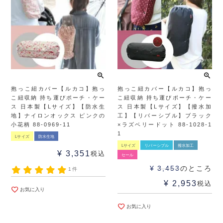
抱っこ紐カバー【ルカコ】抱っ
抱っこ紐カバー【ルカコ】抱っ
こ紐収納 持ち運びポーチ・ケー
こ紐収納 持ち運びポーチ・ケー
ス 日本製【Lサイズ】【防水生
ス 日本製【Lサイズ】【撥水加
地】ナイロンオックス ピンクの
工】【リバーシブル】ブラック
小花柄 88-0969-11
×ラズベリードット 88-1028-1
1
Lサイズ
防水生地
Lサイズ
リバーシブル
撥水加工
¥
3,351
税込
セール
¥
3,453
のところ
1件
¥
2,953
税込
お気に入り
お気に入り