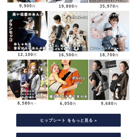
9,900
19,800
35,970
円
円
円
12,100
16,500
18,700
円
円
円
8,580
6,050
9,680
円～
円
円
ヒップシート をもっと見る »