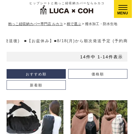
ヒップシートと抱っこ紐収納カバーならルカコ
CLOSE
抱っこ紐収納カバー専門店 ルカコ
柄で選ぶ
撥水加工・防水生地
)から順次発送予定 (予約商品除く)▶【送料】ゆうパケット400円
14
件中
1
-
14
件表示
おすすめ順
価格順
新着順