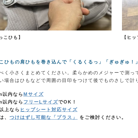
っこひも】
【ヒッ
こひもの肩ひもを巻き込んで「くるくるっ」「ぎゅぎゅ！
べく小さくまとめてください。柔らかめのメジャーで測っ
い場合はひもなどで周囲の目印をつけて後でものさしで計
cm以内なら
Mサイズ
cm以内なら
フリーLサイズ
でOK！
以上なら
ヒップシート対応サイズ
は、
つけはずし可能な「プラス」
をご検討ください。