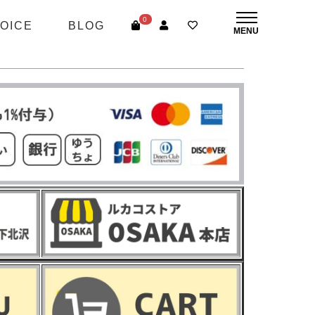
0
OICE
BLOG