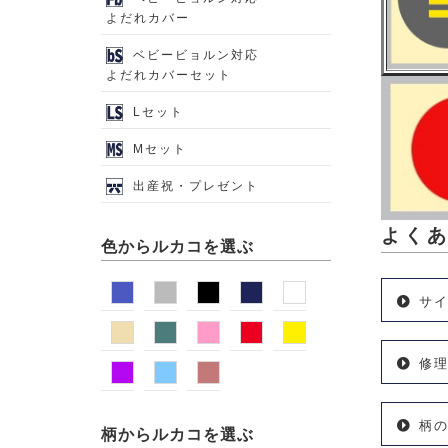
よだれカバー
ベビービョルン対応
よだれカバーセット
Lセット
Mセット
出産祝・プレゼント
よく
色からルカコを選ぶ
サ
修
柄
柄からルカコを選ぶ