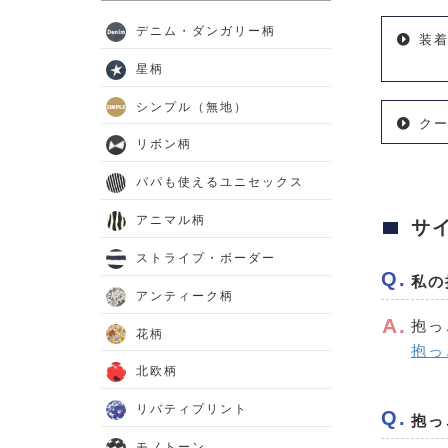
デニム・ダンガリー柄
装
星柄
シンプル（無地）
ク
リボン柄
パパも使えるユニセックス
アニマル柄
サ
ストライプ・ボーダー
私の
アンティーク柄
抱っ
花柄
抱っ
北欧柄
リバティプリント
抱っ
モノトーン