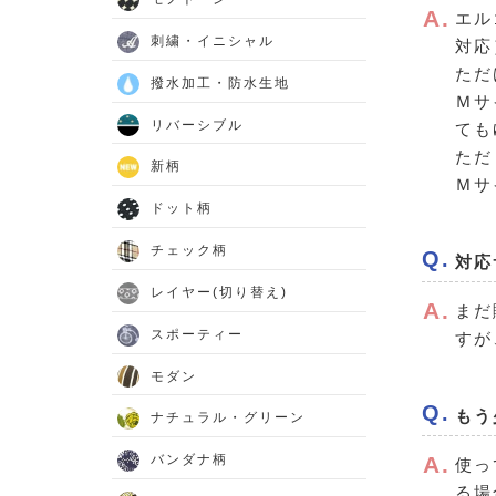
エル
刺繍・イニシャル
対応
ただ
撥水加工・防水生地
Ｍサ
リバーシブル
ても
ただ
新柄
Ｍサ
ドット柄
チェック柄
対応
レイヤー(切り替え)
まだ
スポーティー
すが
モダン
もう
ナチュラル・グリーン
バンダナ柄
使っ
る場