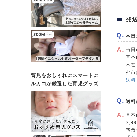
発
本日
当日
基本
不在
都市
育児をおしゃれにスマートに
送料
ルカコが厳選した育児グッズ
送料
基本
3,
宅急