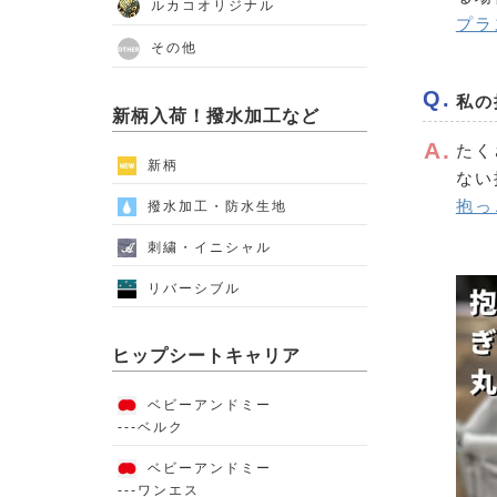
ルカコオリジナル
プラ
その他
私の
新柄入荷！撥水加工など
たく
新柄
ない
抱っ
撥水加工・防水生地
刺繍・イニシャル
リバーシブル
ヒップシートキャリア
ベビーアンドミー
---ベルク
ベビーアンドミー
---ワンエス