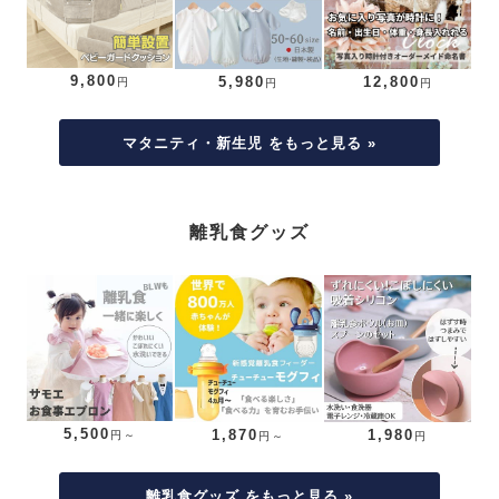
9,800
5,980
12,800
円
円
円
マタニティ・新生児 をもっと見る »
離乳食グッズ
5,500
1,870
1,980
円～
円～
円
離乳食グッズ をもっと見る »