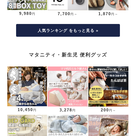
9,980
7,700
1,870
円
円～
円～
人気ランキング をもっと見る »
マタニティ・新生児 便利グッズ
10,450
3,278
200
円
円
円～