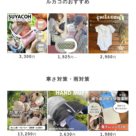
ルカコのおすすめ
3,300
1,925
2,900
円
円～
円
寒さ対策・雨対策
13,200
3,630
1,980
円
円
円