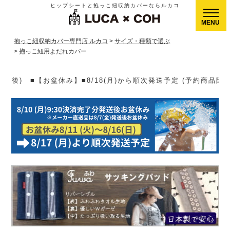
ヒップシートと抱っこ紐収納カバーならルカコ
CLOSE
抱っこ紐収納カバー専門店 ルカコ
サイズ・種類で選ぶ
抱っこ紐用よだれカバー
(月)から順次発送予定 (予約商品除く)▶【送料】ゆうパケット400