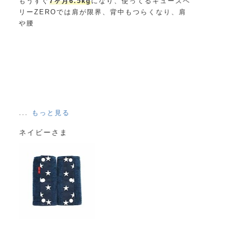
ベ
応していただ
...
もっと見る
ふらっとさま