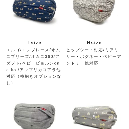
L
size
H
size
エルゴ/エンブレース/オム
ヒップシート対応/ミアミ
ニブリーズ/オムニ360/ア
リー・ポグネー・ベビーア
ダプト/ベビービョルンon
ンドミー他対応
e kai/アップリカコアラ他
対応（横抱きオプションな
し）