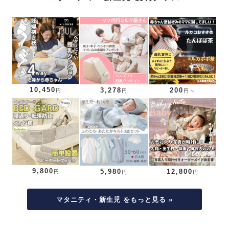
10,450
3,278
200
円
円
円～
9,800
5,980
12,800
円
円
円
マタニティ・新生児 をもっと見る »