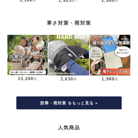
3,300
1,925
2,900
円
円～
円
寒さ対策・雨対策
13,200
3,630
1,980
円
円
円
防寒・雨対策 をもっと見る »
人気商品