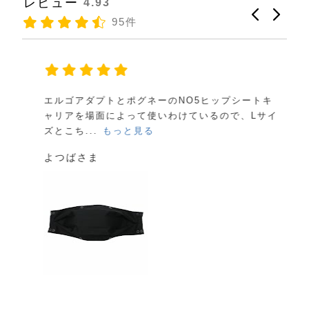
レビュー
4.93
95件
エルゴアダプトとポグネーのNO5ヒップシートキ
ャリアを場面によって使いわけているので、Lサイ
ズとこち...
もっと見る
よつばさま
y