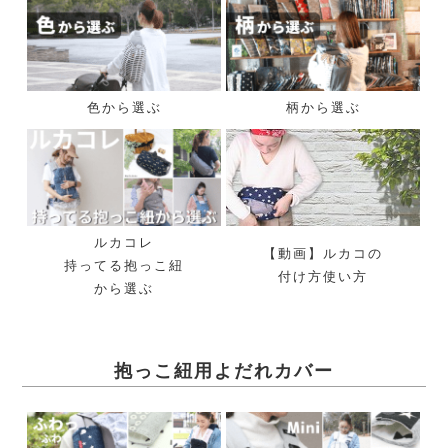
色から選ぶ
柄から選ぶ
ルカコレ
【動画】ルカコの
持ってる抱っこ紐
付け方使い方
から選ぶ
抱っこ紐用よだれカバー