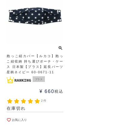
抱っこ紐カバー【ルカコ】抱っ
こ紐収納 持ち運びポーチ・ケー
ス 日本製【プラス】延長パーツ
星柄ネイビー 60-0671-11
プラス
¥
660
税込
2件
在庫切れ
お気に入り