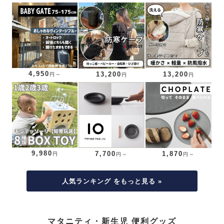
4,950
13,200
13,200
円～
円
円
9,980
7,700
1,870
円
円～
円～
人気ランキング をもっと見る »
マタニティ・新生児 便利グッズ