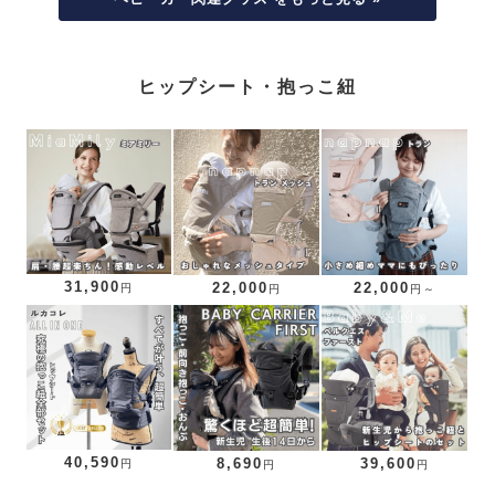
ヒップシート・抱っこ紐
31,900
22,000
22,000
円
円
円～
40,590
8,690
39,600
円
円
円