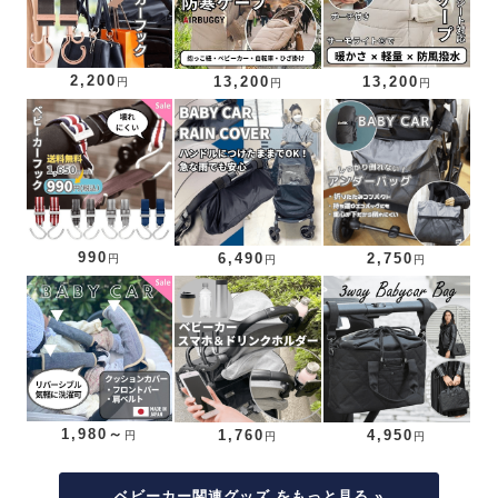
2,200
13,200
13,200
円
円
円
990
6,490
2,750
円
円
円
1,980～
1,760
4,950
円
円
円
ベビーカー関連グッズ をもっと見る »