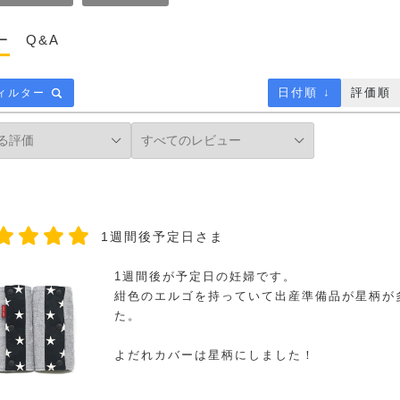
ー
Q&A
日付順 ↓
評価順
ィルター
1週間後予定日さま
1週間後が予定日の妊婦です。
紺色のエルゴを持っていて出産準備品が星柄が
た。
よだれカバーは星柄にしました！