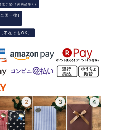
発送予定(予約商品除く)
(全国一律)
（不在でもOK）