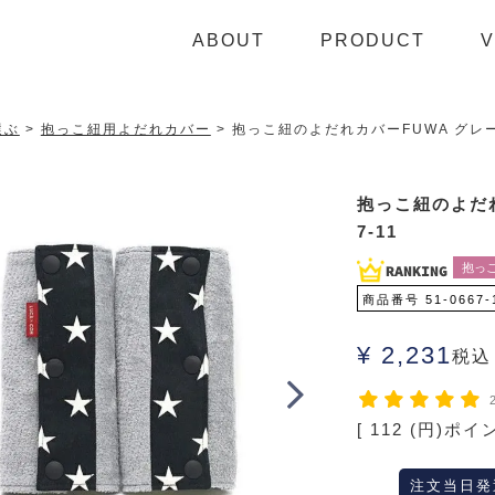
ABOUT
PRODUCT
V
選ぶ
抱っこ紐用よだれカバー
抱っこ紐のよだれカバーFUWA グレー×
抱っこ紐のよだれ
7-11
抱っ
商品番号
51-0667-
¥
2,231
税込
[
112
(円)ポイ
注文当日発