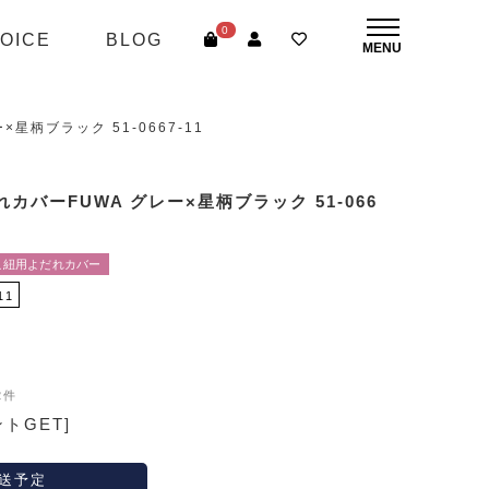
0
OICE
BLOG
星柄ブラック 51-0667-11
カバーFUWA グレー×星柄ブラック 51-066
こ紐用よだれカバー
11
2件
ントGET]
送予定