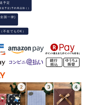
送予定
発送予定(予約商品除く)
(全国一律)
（不在でもOK）