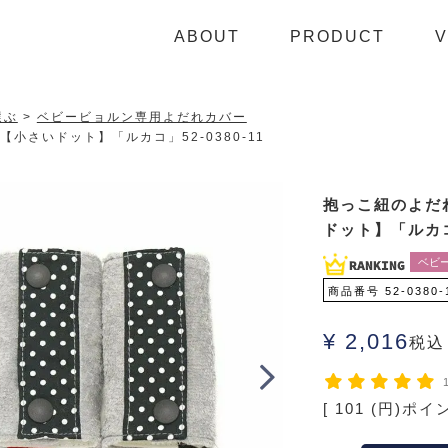
ABOUT
PRODUCT
V
選ぶ
ベビービョルン専用よだれカバー
小さいドット】「ルカコ」52-0380-11
抱っこ紐のよだ
ドット】「ルカコ」
ベビ
商品番号
52-0380-
¥
2,016
税込
[
101
(円)ポイ