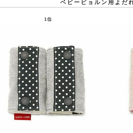
ベビービョルン用よだ
1位