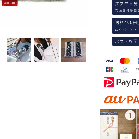
注文当日発
又は翌営業日
送料400円
ゆうパケット
ポスト投函