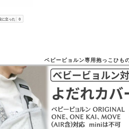
役に立った
0
ベビービョルン専用
抱っこひも