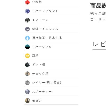
北欧柄
商品
リバティプリント
抱っこ紐
コ・サッキ
モノトーン
刺繍・イニシャル
撥水加工・防水生地
レ
リバーシブル
新柄
ドット柄
チェック柄
レイヤー(切り替え)
スポーティー
モダン