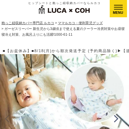
ヒップシートと抱っこ紐収納カバーならルカコ
CLOSE
抱っこ紐収納カバー専門店 ルカコ
ママルカコ・便利育児グッズ
ガーゼスリーパー 新生児から3歳頃まで使える夏のクーラー冷房対策やお昼寝
寝冷え対策、お風呂上りにも活躍!1000-61-11
送予定 (予約商品除く)▶【送料】ゆうパケット400円(全国一律)、