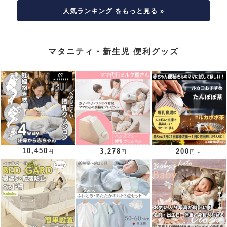
人気ランキング をもっと見る »
マタニティ・新生児 便利グッズ
10,450
3,278
200
円
円
円～