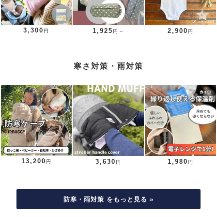
3,300
1,925
2,900
円
円～
円
寒さ対策・雨対策
13,200
3,630
1,980
円
円
円
防寒・雨対策 をもっと見る »