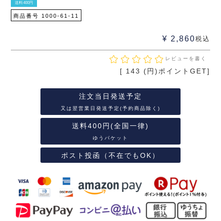
送料400円
商品番号
1000-61-11
¥
2,860
税込
レビューを書く
[
143
(円)ポイントGET]
注文当日発送予定
又は翌営業日発送予定(予約商品除く)
送料400円(全国一律)
ゆうパケット
ポスト投函（不在でもOK）