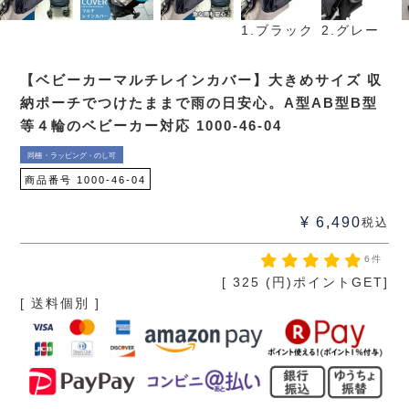
1.ブラック
2.グレー
【ベビーカーマルチレインカバー】大きめサイズ 収
納ポーチでつけたままで雨の日安心。A型AB型B型
等４輪のベビーカー対応 1000-46-04
同梱・ラッピング・のし可
商品番号
1000-46-04
¥
6,490
税込
6件
[
325
(円)ポイントGET]
送料個別