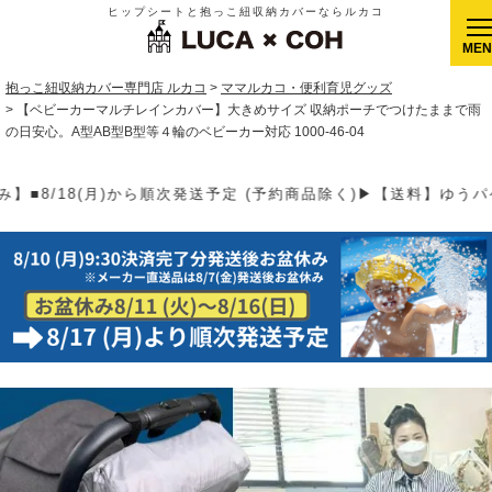
ヒップシートと抱っこ紐収納カバーならルカコ
CLOSE
抱っこ紐収納カバー専門店 ルカコ
ママルカコ・便利育児グッズ
【ベビーカーマルチレインカバー】大きめサイズ 収納ポーチでつけたままで雨
の日安心。A型AB型B型等４輪のベビーカー対応 1000-46-04
品除く)▶【送料】ゆうパケット400円(全国一律)、ゆうパック900