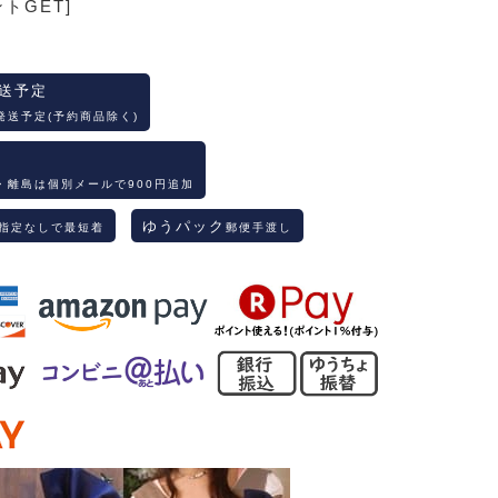
ントGET]
送予定
発送予定(予約商品除く)
・離島は個別メールで900円追加
ゆうパック
指定なしで最短着
郵便手渡し
1.グレー