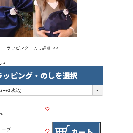
ラッピング・のし詳細 >>
し
(必
須)
レー
—
れ
リーブ