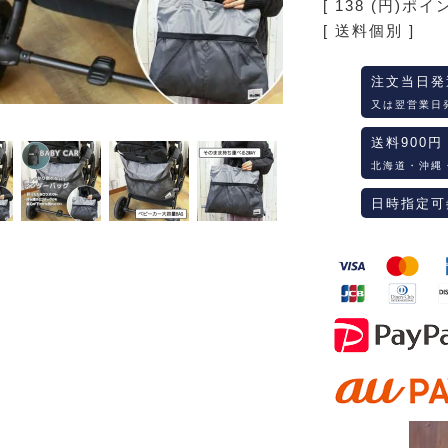
[
138
(円)ポイ
送料個別
注文当日発
又は翌営業日
送料900円
北海道・沖縄
日時指定可