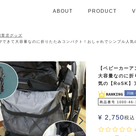
ABOUT
PRODUCT
V
利育児グッズ
できて大容量なのに折りたたみコンパクト！おしゃれでシンプル人気の【R
【ベビーカーア
大容量なのに折
気の【RoSK】
同梱
商品番号
1000-46-
¥
2,750
税込