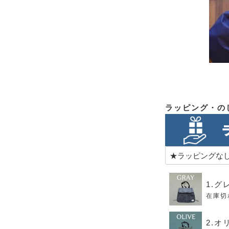
ラッピング・の
1.グ
在庫切
2.オ