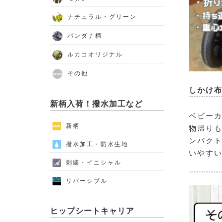
ナチュラル・グリーン
バンダナ柄
ルカコオリジナル
その他
しかけ布
新柄入荷！撥水加工など
ベビーカ
新柄
物帰りも
ンパクト
撥水加工・防水生地
いやす
刺繍・イニシャル
リバーシブル
ヒップシートキャリア