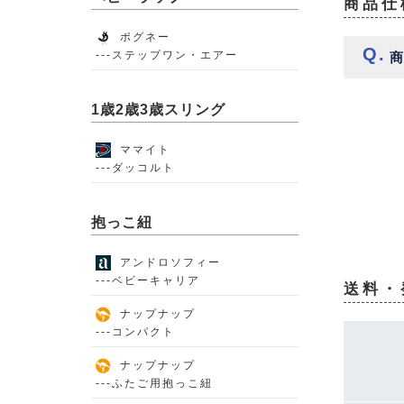
商品仕
ポグネー
---ステップワン・エアー
1歳2歳3歳スリング
ママイト
---ダッコルト
抱っこ紐
アンドロソフィー
---ベビーキャリア
送料・
ナップナップ
---コンパクト
ナップナップ
---ふたご用抱っこ紐