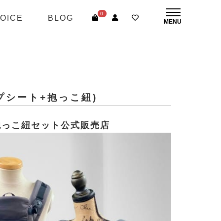
0
OICE
BLOG
プシート+抱っこ紐)
抱っこ紐セット公式販売店