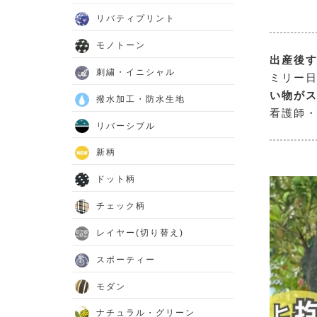
リバティプリント
モノトーン
出産後す
刺繍・イニシャル
ミリー
い物が
撥水加工・防水生地
看護師・
リバーシブル
新柄
ドット柄
チェック柄
レイヤー(切り替え)
スポーティー
モダン
ナチュラル・グリーン