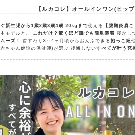
【ルカコレ】オールインワン
(ヒッ
ぐ新生児から1歳2歳3歳4歳 20kgまで
使える
【腱鞘炎肩こ
日本モデルと、
これだけ？驚くほど誰でも簡単装着
寝かし
スムーズ！
首すわり3～4ヶ月頃からおんぶできる
抱っこ紐
赤ちゃん健診の保健師)が選ぶ 後悔しない
すべてが叶う究