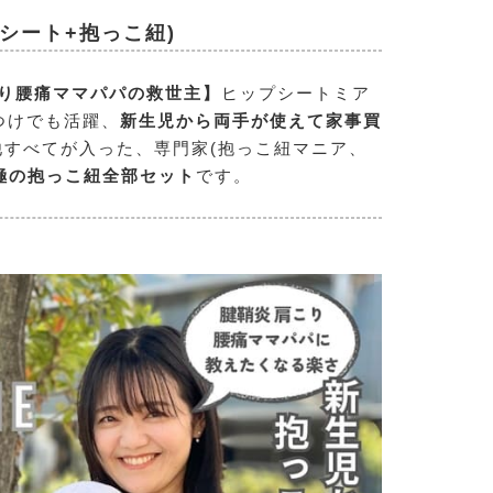
プシート+抱っこ紐)
り腰痛ママパパの救世主】
ヒップシートミア
つけでも活躍、
新生児から両手が使えて家事買
他すべてが入った、専門家(抱っこ紐マニア、
極の抱っこ紐全部セット
です。