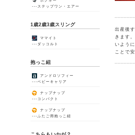
ポグネー
---ステップワン・エアー
1歳2歳3歳スリング
出産後
きます。
ママイト
いように
---ダッコルト
ことで
抱っこ紐
アンドロソフィー
---ベビーキャリア
ナップナップ
---コンパクト
ナップナップ
---ふたご用抱っこ紐
こちらもいかが？