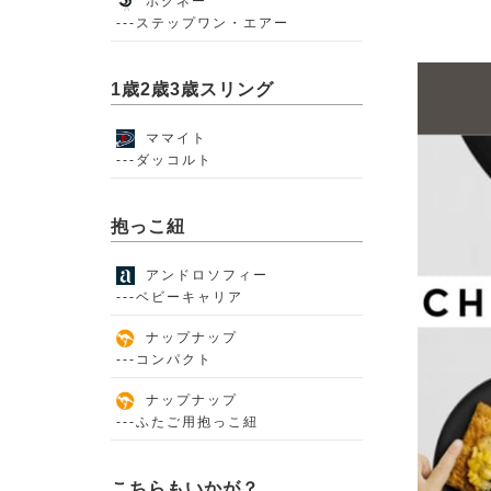
ポグネー
---ステップワン・エアー
1歳2歳3歳スリング
ママイト
---ダッコルト
抱っこ紐
アンドロソフィー
---ベビーキャリア
ナップナップ
---コンパクト
ナップナップ
---ふたご用抱っこ紐
こちらもいかが？