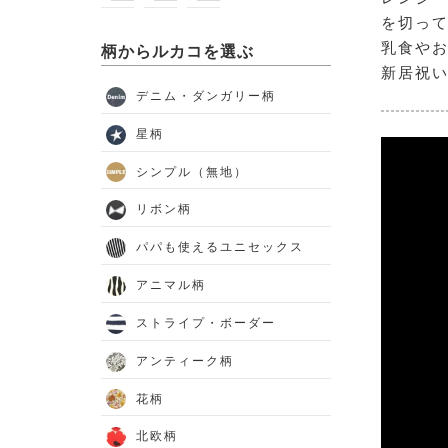
を切って
乳食やお
柄からルカコを選ぶ
新居祝
デニム・ダンガリー柄
星柄
シンプル（無地）
リボン柄
パパも使えるユニセックス
アニマル柄
ストライプ・ボーダー
アンティーク柄
花柄
北欧柄