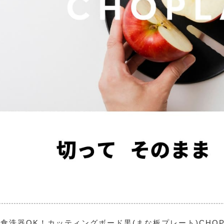
食洗器OK！カッティングボード黒(まな板プレート)CHOP