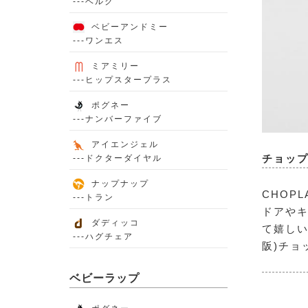
---ベルク
ベビーアンドミー
---ワンエス
ミアミリー
---ヒップスタープラス
ポグネー
---ナンバーファイブ
アイエンジェル
チョッ
---ドクターダイヤル
ナップナップ
CHOP
---トラン
ドアや
ダディッコ
て嬉しい
---ハグチェア
阪)チョ
ベビーラップ