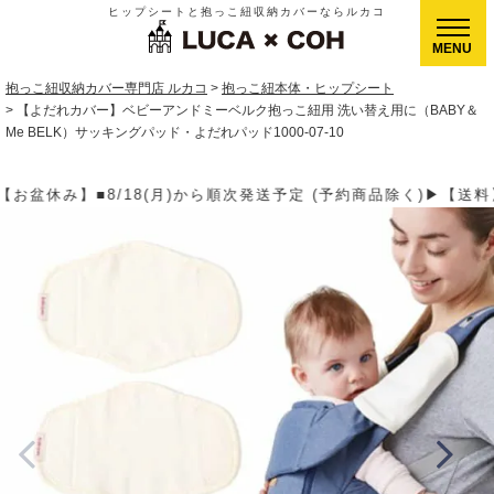
ヒップシートと抱っこ紐収納カバーならルカコ
CLOSE
抱っこ紐収納カバー専門店 ルカコ
抱っこ紐本体・ヒップシート
【よだれカバー】ベビーアンドミーベルク抱っこ紐用 洗い替え用に（BABY＆
Me BELK）サッキングパッド・よだれパッド1000-07-10
送予定 (予約商品除く)▶【送料】ゆうパケット400円(全国一律)