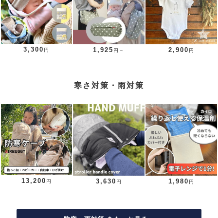
3,300
1,925
2,900
円
円～
円
寒さ対策・雨対策
13,200
3,630
1,980
円
円
円