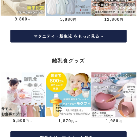
9,800
5,980
12,800
円
円
円
マタニティ・新生児 をもっと見る »
離乳食グッズ
5,500
1,870
1,980
円～
円～
円