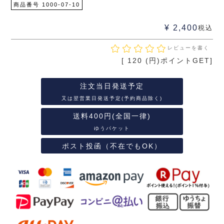
商品番号
1000-07-10
¥
2,400
税込
レビューを書く
[
120
(円)ポイントGET]
注文当日発送予定
又は翌営業日発送予定(予約商品除く)
送料400円(全国一律)
ゆうパケット
ポスト投函（不在でもOK）