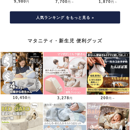
9,980
7,700
1,870
円
円～
円～
人気ランキング をもっと見る »
マタニティ・新生児 便利グッズ
10,450
3,278
200
円
円
円～