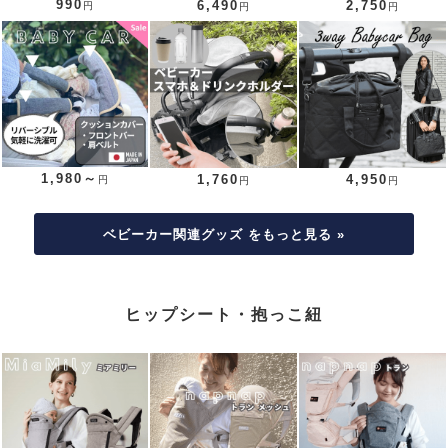
990
6,490
2,750
円
円
円
1,980～
1,760
4,950
円
円
円
ベビーカー関連グッズ をもっと見る »
ヒップシート・抱っこ紐