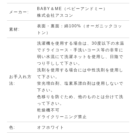
BABY＆ME（ベビーアンドミー）
メーカー:
株式会社アスコン
表面・裏面：綿100%（オーガニックコッ
素材:
トン）
洗濯機を使用する場合は、30度以下の水温
でドライコース・手洗いコース等の非常に
弱い水流にて洗濯ネットを使用し、日陰で
つり干しして下さい。
洗剤を使用する場合には中性洗剤を使用し
お手入れ方
て下さい。
法:
蛍光増白剤、塩素系漂白剤は使用しないで
下さい。
色移りを防ぐため、他のものとは分けて洗
って下さい。
乾燥機不可
ドライクリーニング禁止
色:
オフホワイト