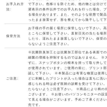
お手入れ方
で下さい。色移りを防ぐため、他の物とは分け
法:
濯表示の条件以外でのお手入れを行った場合、
る場合があります。また、そのような状態で製
ったまま放置せず、形を整えてから陰干しして
お子様の手の届く場所に保管しないで下さい。
ところに保管して下さい。直射日光の当たる場
保管方法
したり、濡れたまま放置しないで下さい。保管
らないようご注意下さい。
※抗菌防臭加工とは抗菌加工部位である表面で
細菌の増殖を抑制するものではありません。 ※
ずに、スナップボタンの根本を持って取り外して
が使用されています。ご使用の前に、プリント
認して下さい。 ※本製品には有害な物質は使用
ご注意:
どに剥離したプリントが入った場合は直ちに洗
感じられる時は必ず医師の診断を受けて下さい。
たらないようご注意下さい。 ※商品により柄の
ございます。 ※お使いのパソコンモニターの設
て見える場合がございます。予めご了承ください
売です。