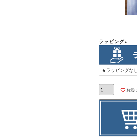
ラッピング
(必
須)
お気