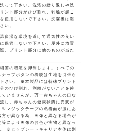
て洗って下さい。洗濯の繰り返しや洗
プリント部分がひび割れ、剥離が起こ
品を使用しないで下さい。洗濯後は湿
下さい。
高温多湿な環境を避けて通気性の良い
所に保管しないで下さい。屋外に放置
の際、プリント部分に他のものが当た
の細菌の増殖を抑制します。すべての
スナップボタンの着脱は生地を引張ら
下さい。 ※本製品には特殊プリント
部分のひび割れ、剥離がないことを確
していませんが、万一赤ちゃんの口な
い流し、赤ちゃんの健康状態に異変が
 ※マジックテープの粘着面が服にあ
出方が異なる為、画像と異なる場合が
定等により画像のお色が実物と異なっ
。 ※ヒップシートキャリア本体は別