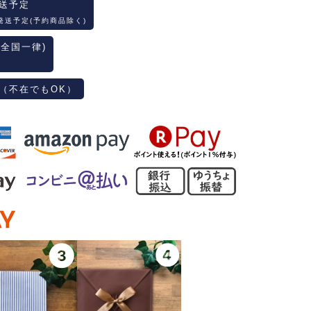
送予定
発送予定(予約商品除く)
(全国一律)
（不在でもOK）