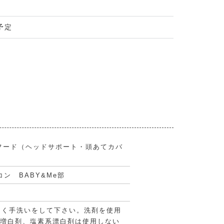
予定
フード（ヘッドサポート・頭あてカバ
ン BABY&Me部
しく手洗いをして下さい。洗剤を使用
光増白剤、塩素系漂白剤は使用しない