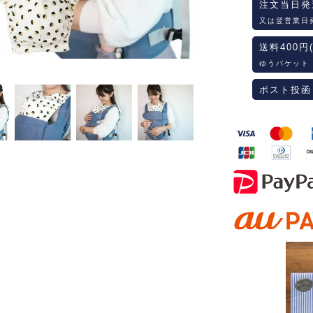
注文当日発
又は翌営業日
送料400円
ゆうパケット
ポスト投函