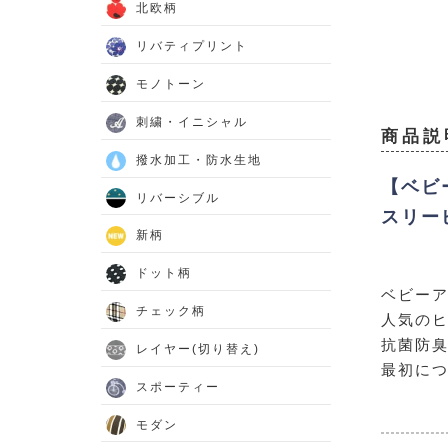
北欧柄
リバティプリント
モノトーン
刺繍・イニシャル
商品説
撥水加工・防水生地
【ベビ
リバーシブル
スリー
新柄
ドット柄
ベビー
チェック柄
人気の
抗菌防
レイヤー(切り替え)
最初に
スポーティー
モダン