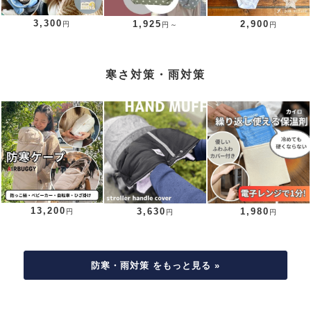
3,300
1,925
2,900
円
円～
円
寒さ対策・雨対策
13,200
3,630
1,980
円
円
円
防寒・雨対策 をもっと見る »