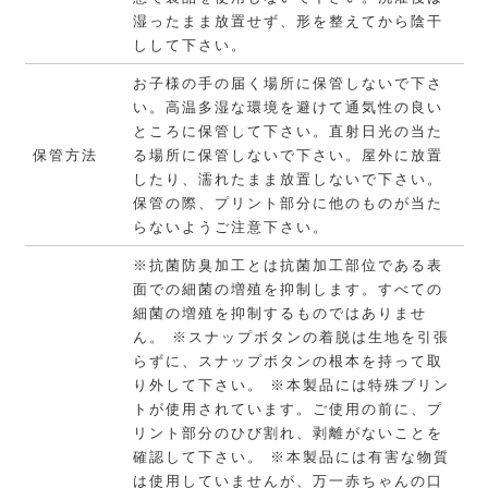
湿ったまま放置せず、形を整えてから陰干
しして下さい。
お子様の手の届く場所に保管しないで下さ
い。高温多湿な環境を避けて通気性の良い
ところに保管して下さい。直射日光の当た
保管方法
る場所に保管しないで下さい。屋外に放置
したり、濡れたまま放置しないで下さい。
保管の際、プリント部分に他のものが当た
らないようご注意下さい。
※抗菌防臭加工とは抗菌加工部位である表
面での細菌の増殖を抑制します。すべての
細菌の増殖を抑制するものではありませ
ん。 ※スナップボタンの着脱は生地を引張
らずに、スナップボタンの根本を持って取
り外して下さい。 ※本製品には特殊プリン
トが使用されています。ご使用の前に、プ
リント部分のひび割れ、剥離がないことを
確認して下さい。 ※本製品には有害な物質
は使用していませんが、万一赤ちゃんの口