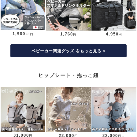
1,980～
1,760
4,950
円
円
円
ベビーカー関連グッズ をもっと見る »
ヒップシート・抱っこ紐
31,900
22,000
22,000
円
円
円～