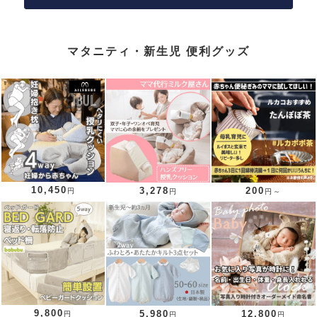
マタニティ・新生児 便利グッズ
10,450
3,278
200
円
円
円～
9,800
5,980
12,800
円
円
円