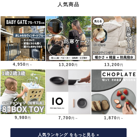
人気商品
4,950
13,200
13,200
円～
円
円
9,980
7,700
1,870
円
円～
円～
人気ランキング をもっと見る »