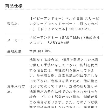
商品仕様
【ベビーアンドミー】ベルク専用 スリーピ
製品名:
ングフード（ヘッドサポート・頭あてカバ
ー）【トライアングル】1000-07-21
ベビーアンドミー（BABY&Me）/株式会社
メーカー:
アスコン BABY&Me部
生地組成:
本体:綿100%
洗濯をする場合は、40度を限度とした水温
で優しく手洗いをして下さい。洗剤を使用
する場合には、中性洗剤を使用して下さ
い。蛍光増白剤、塩素系漂白剤は使用しな
いで下さい。色移りを防ぐため、他の物と
お手入れ方
は分けて洗って下さい。洗濯の繰り返しや
法:
洗濯表示の条件以外でのお手入れを行った
場合、プリント部分がひび割れ、剥離が起
こる場合があります。また、そのような状
態で製品を使用しないで下さい。洗濯後は