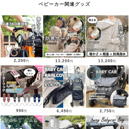
ベビーカー関連グッズ
2,200
13,200
13,200
円
円
円
990
6,490
2,750
円
円
円