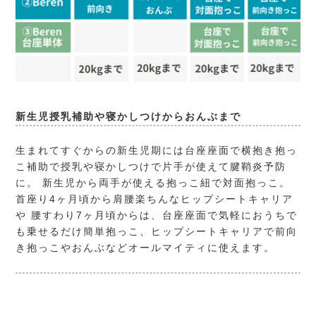
新生児授乳補助や寝かしつけからおんぶまで
生まれてすぐからの新生児期には台座座面で横抱き抱っ
こ補助で授乳や寝かしつけで片手が使えて腱鞘炎予防
に。 新生児から両手が使える抱っこ紐で対面抱っこ。
首座り4ヶ月頃から肩腰楽ちんなヒップシートキャリア
や 腰すわり7ヶ月頃からは、台座座面で気軽におうちで
も乗せるだけ簡単抱っこ、ヒップシートキャリアで前向
き抱っこやおんぶなどオールマイティに使えます。