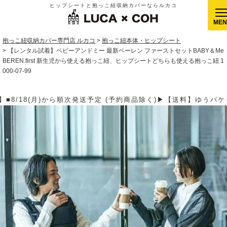
ヒップシートと抱っこ紐収納カバーならルカコ
CLOSE
抱っこ紐収納カバー専門店 ルカコ
抱っこ紐本体・ヒップシート
【レンタル試着】ベビーアンドミー 最新ベーレン ファーストセットBABY＆Me
BEREN.first 新生児から使える抱っこ紐、ヒップシートどちらも使える抱っこ紐 1
000-07-99
予約商品除く)▶【送料】ゆうパケット400円(全国一律)、ゆうパック