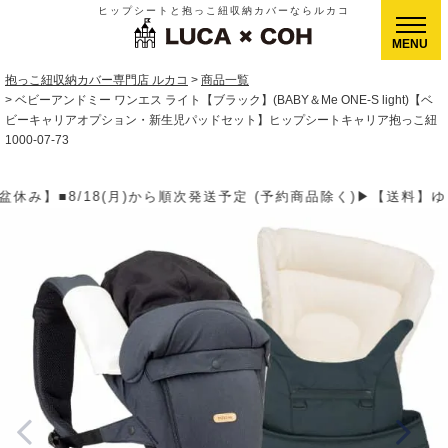
ヒップシートと抱っこ紐収納カバーならルカコ
CLOSE
抱っこ紐収納カバー専門店 ルカコ
商品一覧
ベビーアンドミー ワンエス ライト【ブラック】(BABY＆Me ONE-S light)【ベ
ビーキャリアオプション・新生児パッドセット】ヒップシートキャリア抱っこ紐
1000-07-73
予定 (予約商品除く)▶【送料】ゆうパケット400円(全国一律)、ゆ