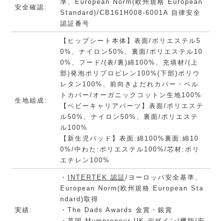
準、European Norm(欧州規格 European
安全確認:
Standard)/CB161H008-6001A 自律安全
認証番号
【ヒップシート本体】表面/ポリエステル5
0%、ナイロン50%、裏面/ポリエステル10
0%、フード/(表/裏)綿100%、充填材/(上
部)発泡ポリプロピレン100%(下部)ポリウ
レタン100%、前向きよだれカバー・ベル
トカバー/オーガニックコットン生地100%
生地組成:
【ベビーキャリアパーツ】表面/ポリエステ
ル50%、ナイロン50%、裏面/ポリエステ
ル100%
【新生児パッド】表面:綿100%裏面:綿10
0%/中わた:ポリエステル100%/芯材:ポリ
エチレン100%
・
INTERTEK 認証
/ヨーロッパ安全基準、
European Norm(欧州規格 European Sta
ndard)取得
実績:
・The Dads Awards 金賞・銀賞
・英国 Mumpreneur UK デザイン/機能/安