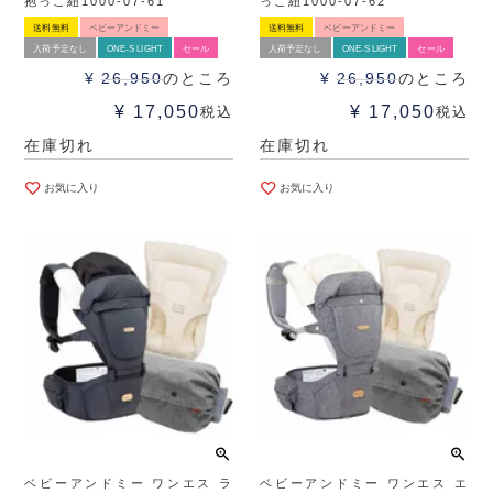
抱っこ紐1000-07-61
っこ紐1000-07-62
送料無料
ベビーアンドミー
送料無料
ベビーアンドミー
入荷予定なし
ONE-S LIGHT
セール
入荷予定なし
ONE-S LIGHT
セール
¥
26,950
のところ
¥
26,950
のところ
¥
17,050
¥
17,050
税込
税込
在庫切れ
在庫切れ
お気に入り
お気に入り
ベビーアンドミー ワンエス ラ
ベビーアンドミー ワンエス エ