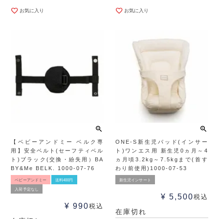
お気に入り
お気に入り
【ベビーアンドミー ベルク専
ONE-S新生児パッド(インサー
用】安全ベルト(セーフティベル
ト)ワンエス用 新生児0ヵ月～4
ト)ブラック(交換・紛失用）BA
ヵ月頃3.2kg～7.5kgまで(首す
BY&Me BELK. 1000-07-76
わり前使用)1000-07-53
ベビーアンドミー
送料400円
新生児インサート
入荷予定なし
¥
5,500
税込
¥
990
税込
在庫切れ