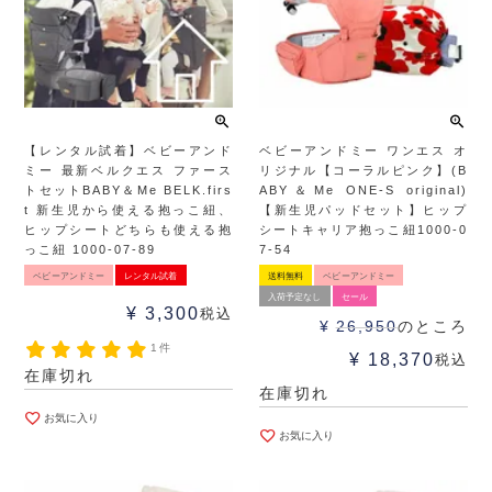
【レンタル試着】ベビーアンド
ベビーアンドミー ワンエス オ
ミー 最新ベルクエス ファース
リジナル【コーラルピンク】(B
トセットBABY＆Me BELK.firs
ABY＆Me ONE-S original)
t 新生児から使える抱っこ紐、
【新生児パッドセット】ヒップ
ヒップシートどちらも使える抱
シートキャリア抱っこ紐1000-0
っこ紐 1000-07-89
7-54
ベビーアンドミー
レンタル試着
送料無料
ベビーアンドミー
入荷予定なし
セール
¥
3,300
税込
¥
26,950
のところ
1件
¥
18,370
税込
在庫切れ
在庫切れ
お気に入り
お気に入り