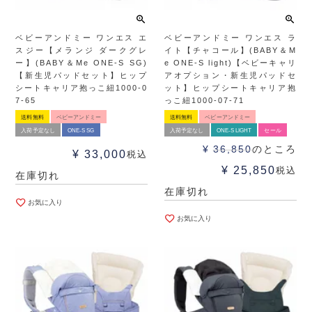
ベビーアンドミー ワンエス エ
ベビーアンドミー ワンエス ラ
スジー【メランジ ダークグレ
イト【チャコール】(BABY＆M
ー】(BABY＆Me ONE-S SG)
e ONE-S light)【ベビーキャリ
【新生児パッドセット】ヒップ
アオプション・新生児パッドセ
シートキャリア抱っこ紐1000-0
ット】ヒップシートキャリア抱
7-65
っこ紐1000-07-71
送料無料
ベビーアンドミー
送料無料
ベビーアンドミー
入荷予定なし
ONE-S SG
入荷予定なし
ONE-S LIGHT
セール
¥
36,850
のところ
¥
33,000
税込
¥
25,850
税込
在庫切れ
在庫切れ
お気に入り
お気に入り