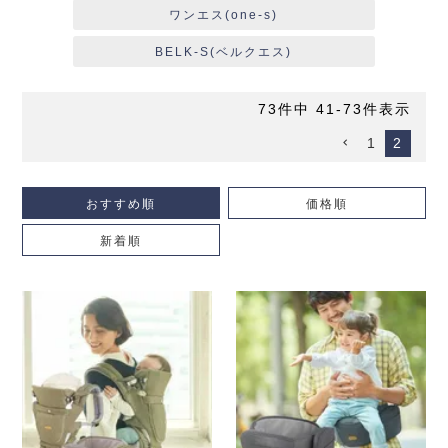
ワンエス(one-s)
BELK-S(ベルクエス)
73
件中
41
-
73
件表示
1
2
おすすめ順
価格順
新着順