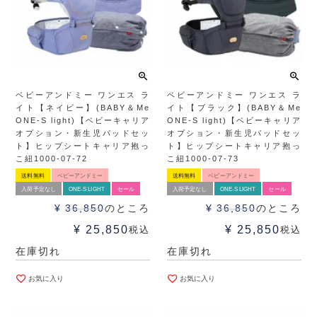
ベビーアンドミー ワンエス ラ
ベビーアンドミー ワンエス ラ
イト【ネイビー】(BABY＆Me
イト【ブラック】(BABY＆Me
ONE-S light)【ベビーキャリア
ONE-S light)【ベビーキャリア
オプション・新生児パッドセッ
オプション・新生児パッドセッ
ト】ヒップシートキャリア抱っ
ト】ヒップシートキャリア抱っ
こ紐1000-07-72
こ紐1000-07-73
送料無料
ベビーアンドミー
送料無料
ベビーアンドミー
入荷予定なし
ONE-S LIGHT
セール
入荷予定なし
ONE-S LIGHT
セール
¥
36,850
のところ
¥
36,850
のところ
¥
25,850
¥
25,850
税込
税込
在庫切れ
在庫切れ
お気に入り
お気に入り