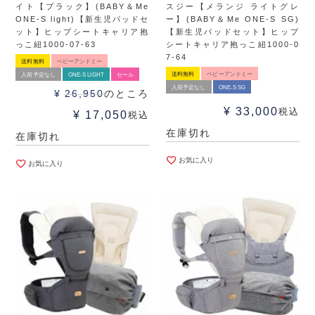
イト【ブラック】(BABY＆Me
スジー【メランジ ライトグレ
ONE-S light)【新生児パッドセ
ー】(BABY＆Me ONE-S SG)
ット】ヒップシートキャリア抱
【新生児パッドセット】ヒップ
っこ紐1000-07-63
シートキャリア抱っこ紐1000-0
7-64
送料無料
ベビーアンドミー
送料無料
ベビーアンドミー
入荷予定なし
ONE-S LIGHT
セール
入荷予定なし
ONE-S SG
¥
26,950
のところ
¥
33,000
税込
¥
17,050
税込
在庫切れ
在庫切れ
お気に入り
お気に入り