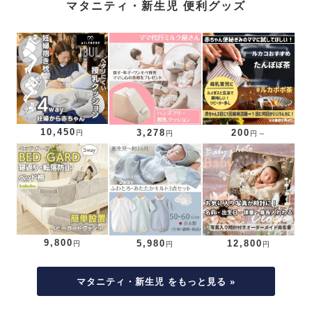
マタニティ・新生児 便利グッズ
10,450
3,278
200
円
円
円～
9,800
5,980
12,800
円
円
円
マタニティ・新生児 をもっと見る »