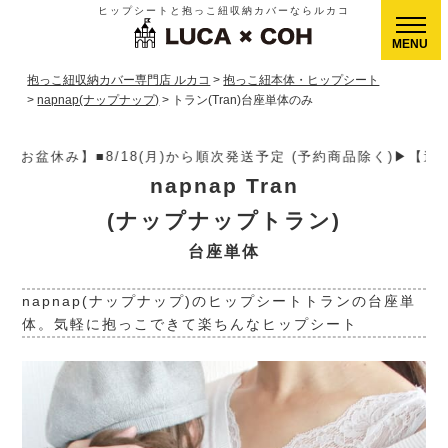
ヒップシートと抱っこ紐収納カバーならルカコ
CLOSE
抱っこ紐収納カバー専門店 ルカコ
抱っこ紐本体・ヒップシート
napnap(ナップナップ)
トラン(Tran)台座単体のみ
順次発送予定 (予約商品除く)▶【送料】ゆうパケット400円(全国一
napnap Tran
(ナップナップトラン)
台座単体
napnap(ナップナップ)のヒップシートトランの台座単
体。気軽に抱っこできて楽ちんなヒップシート