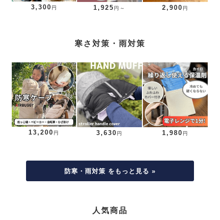
3,300
1,925
2,900
円
円～
円
寒さ対策・雨対策
13,200
3,630
1,980
円
円
円
防寒・雨対策 をもっと見る »
人気商品