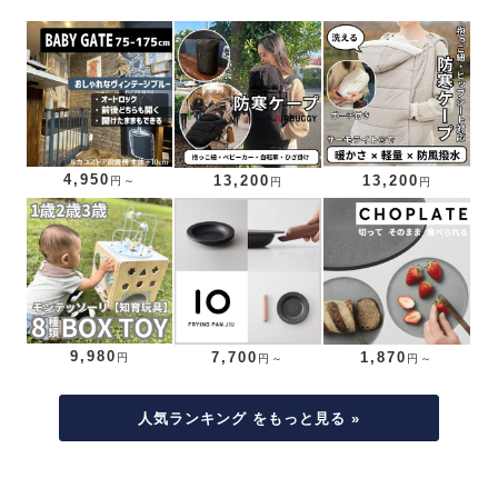
4,950
13,200
13,200
円～
円
円
9,980
7,700
1,870
円
円～
円～
人気ランキング をもっと見る »