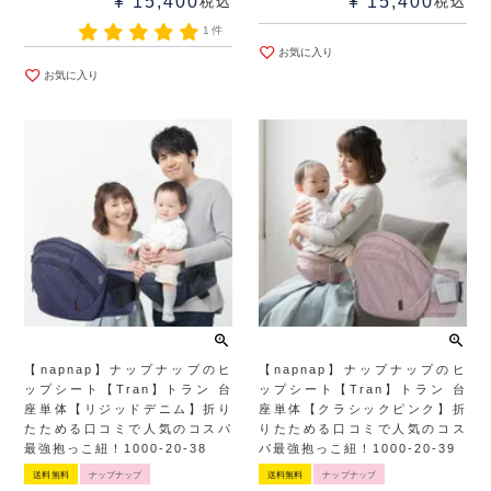
¥
15,400
¥
15,400
税込
税込
1件
お気に入り
お気に入り
【napnap】ナップナップのヒ
【napnap】ナップナップのヒ
ップシート【Tran】トラン 台
ップシート【Tran】トラン 台
座単体【リジッドデニム】折り
座単体【クラシックピンク】折
たためる口コミで人気のコスパ
りたためる口コミで人気のコス
最強抱っこ紐！1000-20-38
パ最強抱っこ紐！1000-20-39
送料無料
ナップナップ
送料無料
ナップナップ