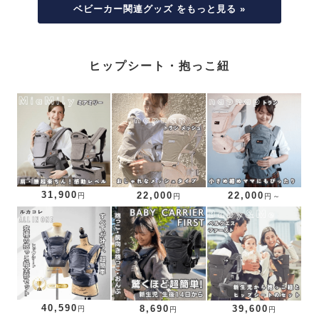
ベビーカー関連グッズ をもっと見る »
ヒップシート・抱っこ紐
31,900
22,000
22,000
円
円
円～
40,590
8,690
39,600
円
円
円