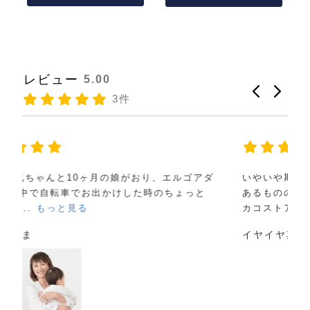
レビュー
5.00
3件
ダ
いやいや期の2歳の息子と今は簡易的なだっこ紐は
あるものの嫌がるのでヒップシートが欲しくてル
カコストア...
もっと見る
て
イヤイヤ期さま