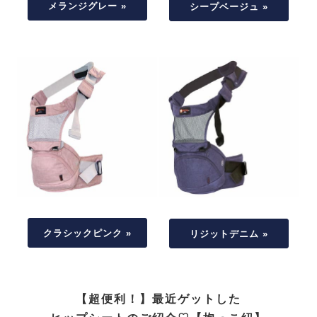
メランジグレー »
シープベージュ »
クラシックピンク »
リジットデニム »
【超便利！】最近ゲットした