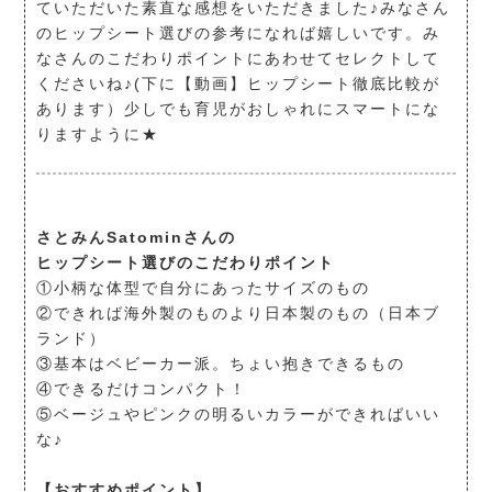
ていただいた素直な感想をいただきました♪みなさん
のヒップシート選びの参考になれば嬉しいです。み
なさんのこだわりポイントにあわせてセレクトして
くださいね♪(下に【動画】ヒップシート徹底比較が
あります）少しでも育児がおしゃれにスマートにな
りますように★
さとみんSatominさんの
ヒップシート選びのこだわりポイント
①小柄な体型で自分にあったサイズのもの
②できれば海外製のものより日本製のもの（日本ブ
ランド）
③基本はベビーカー派。ちょい抱きできるもの
④できるだけコンパクト！
⑤ベージュやピンクの明るいカラーができればいい
な♪
【おすすめポイント】