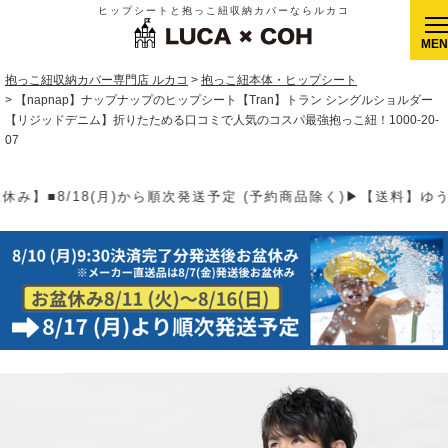
ヒップシートと抱っこ紐収納カバーならルカコ
CLOSE
抱っこ紐収納カバー専門店 ルカコ
抱っこ紐本体・ヒップシート
【napnap】ナップナップのヒップシート【Tran】トラン シングルショルダー
【リジッドデニム】折りたためる口コミで人気のコスパ最強抱っこ紐！1000-20-
07
順次発送予定 (予約商品除く)▶【送料】ゆうパケット400円(全国一