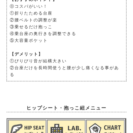
⓪コスパがいい！
①折りたためる台座
②腰ベルトの調整が楽
③乗せるだけ抱っこ
④乗台座の奥行きを調整できる
⑤大容量ポケット
【デメリット】
①びりびり音が結構大きい
②台座だけを長時間使うと腰が少し痛くなる事があ
る
ヒップシート・抱っこ紐メニュー