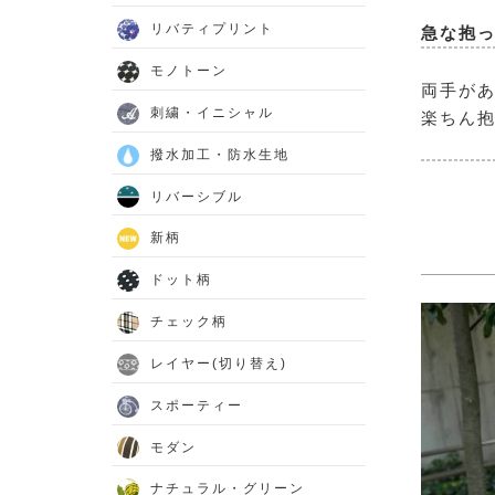
リバティプリント
急な抱
モノトーン
両手があ
刺繍・イニシャル
楽ちん抱
撥水加工・防水生地
リバーシブル
新柄
ドット柄
チェック柄
レイヤー(切り替え)
スポーティー
モダン
ナチュラル・グリーン