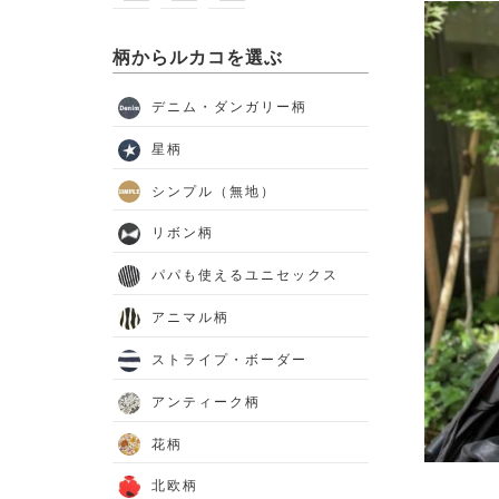
柄からルカコを選ぶ
デニム・ダンガリー柄
星柄
シンプル（無地）
リボン柄
パパも使えるユニセックス
アニマル柄
ストライプ・ボーダー
アンティーク柄
花柄
北欧柄