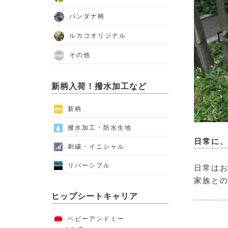
バンダナ柄
ルカコオリジナル
その他
新柄入荷！撥水加工など
新柄
撥水加工・防水生地
日常に
刺繍・イニシャル
リバーシブル
日常は
家族と
ヒップシートキャリア
ベビーアンドミー