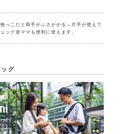
で抱っこだと両手がふさががる→片手が使えて
リュック派ママも便利に使えます。
バッグ