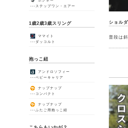
ポグネー
---ステップワン・エアー
ショル
1歳2歳3歳スリング
ママイト
普段は
---ダッコルト
抱っこ紐
アンドロソフィー
---ベビーキャリア
ナップナップ
---コンパクト
ナップナップ
---ふたご用抱っこ紐
こちらもいかが？