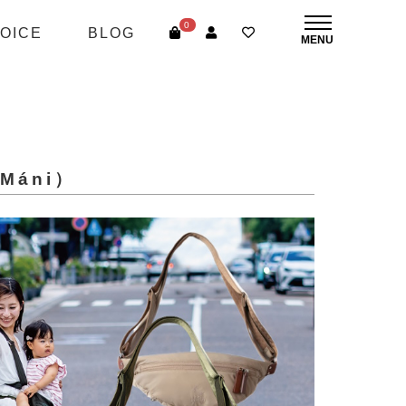
0
OICE
BLOG
Máni）