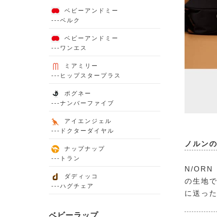
ベビーアンドミー
---ベルク
ベビーアンドミー
---ワンエス
ミアミリー
---ヒップスタープラス
ポグネー
---ナンバーファイブ
アイエンジェル
---ドクターダイヤル
ノルン
ナップナップ
---トラン
N/OR
ダディッコ
の生地で
---ハグチェア
に送っ
ベビーラップ