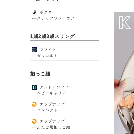
ポグネー
---ステップワン・エアー
1歳2歳3歳スリング
ママイト
---ダッコルト
抱っこ紐
アンドロソフィー
---ベビーキャリア
ナップナップ
---コンパクト
ナップナップ
---ふたご用抱っこ紐