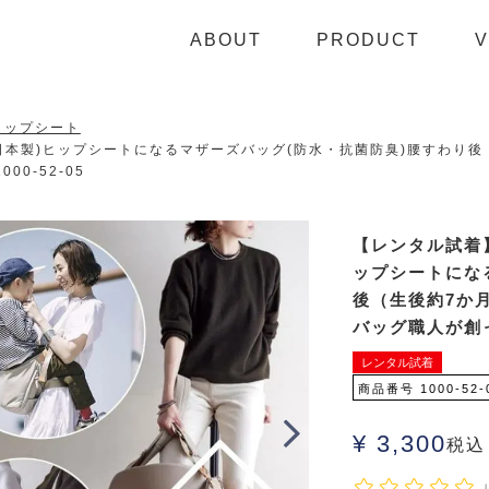
ABOUT
PRODUCT
V
ヒップシート
(日本製)ヒップシートになるマザーズバッグ(防水・抗菌防臭)腰すわり
0-52-05
【レンタル試着】
ップシートにな
後（生後約7か
バッグ職人が創っ
レンタル試着
商品番号
1000-52-
¥
3,300
税込