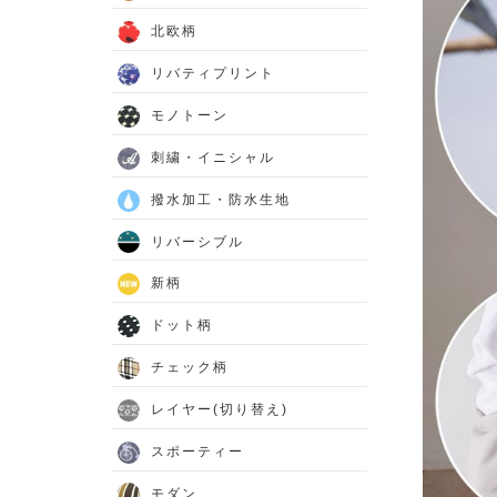
北欧柄
リバティプリント
モノトーン
刺繍・イニシャル
撥水加工・防水生地
リバーシブル
新柄
ドット柄
チェック柄
レイヤー(切り替え)
スポーティー
モダン