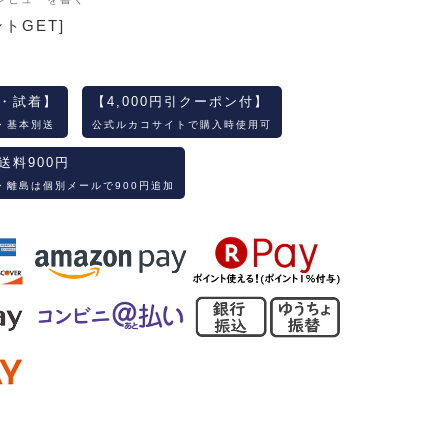
ントGET]
・試着】
【4,000円引クーポン付】
・基本別送
公式ルカコサイトで購入時使用可
送料900円
・離島は個別メールで900円追加
。