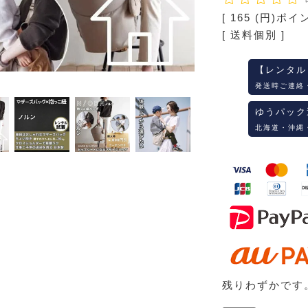
[
165
(円)ポイ
送料個別
【レンタル
発送時ご連絡
ゆうパック
北海道・沖縄
残りわずかです