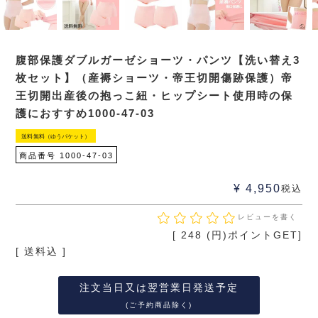
腹部保護ダブルガーゼショーツ・パンツ【洗い替え3
枚セット】（産褥ショーツ・帝王切開傷跡保護）帝
王切開出産後の抱っこ紐・ヒップシート使用時の保
護におすすめ1000-47-03
送料無料（ゆうパケット）
商品番号
1000-47-03
¥
4,950
税込
レビューを書く
[
248
(円)ポイントGET]
送料込
注文当日又は翌営業日発送予定
(ご予約商品除く)