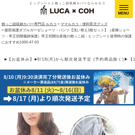
ヒップシートと抱っこ紐収納カバーならルカコ
CLOSE
抱っこ紐収納カバー専門店 ルカコ
ママルカコ・便利育児グッズ
腹部保護ダブルガーゼショーツ・パンツ【洗い替え3枚セット】（産褥ショー
ツ・帝王切開傷跡保護）帝王切開出産後の抱っこ紐・ヒップシート使用時の保護
におすすめ1000-47-03
送予定 (予約商品除く)▶【送料】ゆうパケット400円(全国一律)