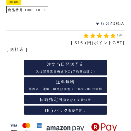
送料無料
商品番号
1000-10-15
¥
6,320
税込
1件
[
316
(円)ポイントGET]
送料込
注文当日発送予定
又は翌営業日発送予定(予約商品除く)
送料無料
北海道・沖縄・離島は個別メールで900円追加
日時指定可
指定なしで最短着
ゆうパック
郵便手渡し