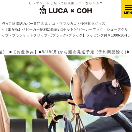
ヒップシートと抱っこ紐収納カバーならルカコ
CLOSE
抱っこ紐収納カバー専門店 ルカコ
ママルカコ・便利育児グッズ
【出産祝】ベビーカー便利に豪華3点セット(ベビーカーフック・シューズクリ
ップ・ブランケットクリップ)【ブラック×ブラック】ラッピング付き1000-10-15
発送予定 (予約商品除く)▶【送料】ゆうパケット400円(全国一律)