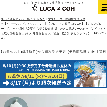
ヒップシートと抱っこ紐収納カバーならルカコ
CLOSE
抱っこ紐収納カバー専門店 ルカコ
ママルカコ・便利育児グッズ
【ベビージム プレイジムマット】【プレミアム厚手ふわふわ】【ミルクグレ
ー】赤ちゃん(新生児0歳)から長く使える!折りたたみ収納ケース付きプレイマット
と取り外せるおしゃれな知育おもちゃ。 寝返り腹ばい安心クッション！1000-21-
48
 (予約商品除く)▶【送料】ゆうパケット400円(全国一律)、ゆう