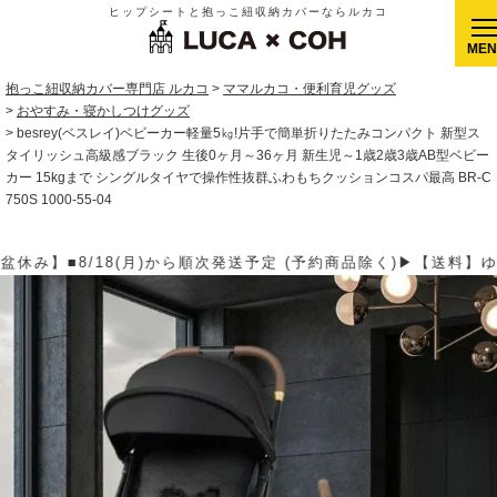
ヒップシートと抱っこ紐収納カバーならルカコ
CLOSE
抱っこ紐収納カバー専門店 ルカコ
ママルカコ・便利育児グッズ
おやすみ・寝かしつけグッズ
besrey(ベスレイ)ベビーカー軽量5㎏!片手で簡単折りたたみコンパクト 新型ス
タイリッシュ高級感ブラック 生後0ヶ月～36ヶ月 新生児～1歳2歳3歳AB型ベビー
カー 15kgまで シングルタイヤで操作性抜群ふわもちクッションコスパ最高 BR-C
750S 1000-55-04
約商品除く)▶【送料】ゆうパケット400円(全国一律)、ゆうパック9