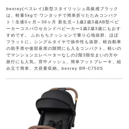
besrey(ベスレイ)新型スタイリッシュ高級感ブラック
は、軽量5kgで ワンタッチで簡単折りたたみコンパク
ト！生後0ヶ月～36ヶ月 新生児～1歳2歳3歳AB型ベビ
ーカーコスパ◎セカンドベビーカー1歳2歳3歳にもおす
すめです。 ふわもちクッションで乗り心地抜群、ほぼ
フラットに。シングルタイヤで操作性も抜群、軽自動車
の助手席や後部座席の隙間にも入るコンパクト。軽いの
でマンションエレベーターなしの2階3階住まいの方や
旅行にも人気。背中メッシュ、簡単フットブレーキ、組
み立て簡単、大容量収納。besrey BR-C750S