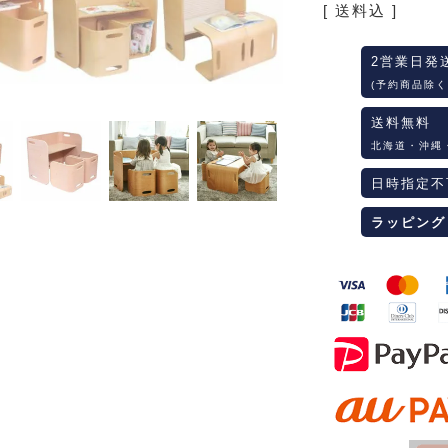
送料込
2営業日発
(予約商品除く
送料無料
北海道・沖縄
日時指定不
ラッピング