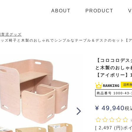
ABOUT
PRODUCT
V
利育児グッズ
ッズ椅子と木製のおしゃれでシンプルなテーブル＆デスクのセット【アイボ
【コロコロデス
と木製のおしゃ
【アイボリー】10
送料
商品番号
1000-43-
¥
49,940
税
[
2,497
(円)ポ