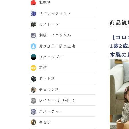
北欧柄
リバティプリント
商品説
モノトーン
刺繍・イニシャル
【コロ
1歳2
撥水加工・防水生地
木製の
リバーシブル
新柄
ドット柄
チェック柄
レイヤー(切り替え)
スポーティー
モダン