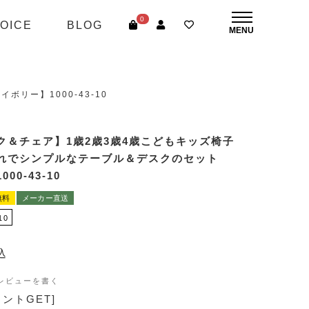
0
OICE
BLOG
リー】1000-43-10
ク＆チェア】1歳2歳3歳4歳こどもキッズ椅子
れでシンプルなテーブル＆デスクのセット
00-43-10
無料
メーカー直送
10
込
レビューを書く
イントGET]