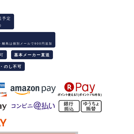
送予定
)
・離島は個別メールで900円追加
可
基本メーカー直送
・のし不可