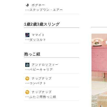
ポグネー
---ステップワン・エアー
1歳2歳3歳スリング
ママイト
---ダッコルト
抱っこ紐
アンドロソフィー
---ベビーキャリア
ナップナップ
---コンパクト
ナップナップ
---ふたご用抱っこ紐