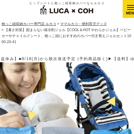
ヒップシートと抱っこ紐収納カバーならルカコ
CLOSE
抱っこ紐収納カバー専門店 ルカコ
ママルカコ・便利育児グッズ
【暑さ対策】固まらない保冷剤ジェル【COOL＆HOT やわらかジェル】ベビー
カーやチャイルドシート、抱っこ紐におすすめのカバー付き替えジェルセット10
00-20-41
品除く)▶【送料】ゆうパケット400円(全国一律)、ゆうパック900