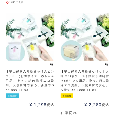
お気に入り
【宇山酵素入り粉せっけんピン
【宇山酵素入り粉せっけん】お
ク】300gお得サイズ。赤ちゃん
徳用1kgケース(お試し30g付
用品、抱っこ紐の洗濯エコ洗
き)赤ちゃん用品、抱っこ紐の洗
剤。天然素材で安心。少量でO
濯エコ洗剤。天然素材で安心。
K!1000-11-03
少量でOK!1000-11-04
送料400円
送料無料
¥
1,298
¥
2,280
税込
税込
在庫切れ