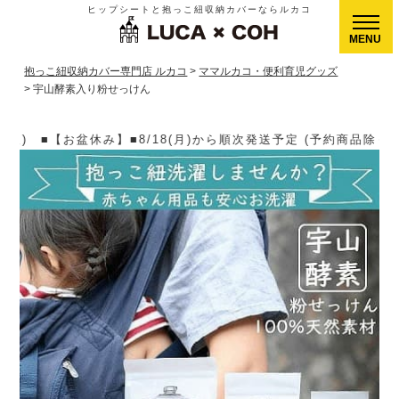
ヒップシートと抱っこ紐収納カバーならルカコ
CLOSE
抱っこ紐収納カバー専門店 ルカコ
ママルカコ・便利育児グッズ
宇山酵素入り粉せっけん
ら順次発送予定 (予約商品除く)▶【送料】ゆうパケット400円(全国