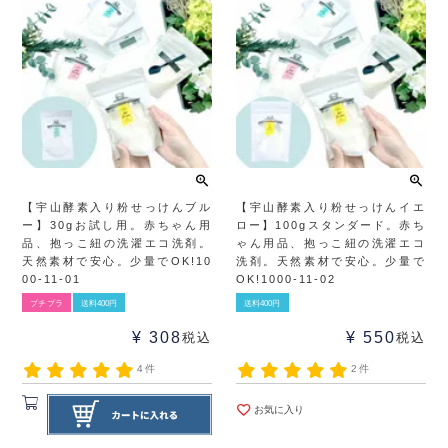
【宇山酵素入り粉せっけんブル
【宇山酵素入り粉せっけんイエ
ー】30gお試し用。赤ちゃん用
ロー】100gスタンダード。赤ち
品、抱っこ紐の洗濯エコ洗剤。
ゃん用品、抱っこ紐の洗濯エコ
天然素材で安心。少量でOK!10
洗剤。天然素材で安心。少量で
00-11-01
OK!1000-11-02
プチプラ
送料400円
送料400円
¥
308
¥
550
税込
税込
4件
2件
お気に入り