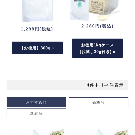
2,280円(税込)
1,298円(税込)
お徳用1kgケース
【お徳用】300g »
(お試し30g付き) »
4
件中
1
-
4
件表示
おすすめ順
価格順
新着順