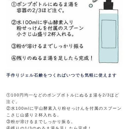
手作りジェル石鹸をつくればいつでも気軽に使えます
①100円均一などのポンプボトルにぬるま湯を2/3ほど
注ぐ。
②水100mlに宇山酵素入り粉せっけんを付属のスプーン
こさじ山盛り２杯入れる。
③粉が溶けるまでしっかり振る。
④残りの1/3のぬるま湯を足したら完成！