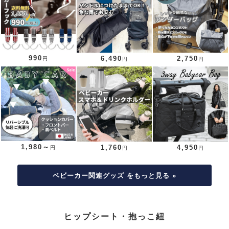
990
6,490
2,750
円
円
円
1,980～
1,760
4,950
円
円
円
ベビーカー関連グッズ をもっと見る »
ヒップシート・抱っこ紐