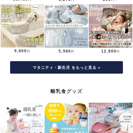
9,800
5,980
12,800
円
円
円
マタニティ・新生児 をもっと見る »
離乳食グッズ