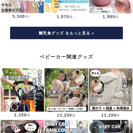
5,500
1,870
1,980
円～
円～
円
離乳食グッズ をもっと見る »
ベビーカー関連グッズ
2,200
13,200
13,200
円
円
円