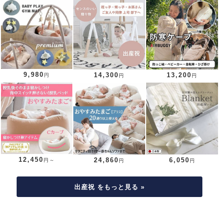
9,980
14,300
13,200
円
円
円
12,450
24,860
6,050
円～
円
円
出産祝 をもっと見る »