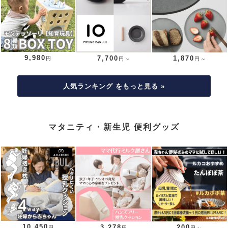
9,980
7,700
1,870
円
円～
円～
人気ランキング をもっと見る »
マタニティ・新生児 便利グッズ
10,450
3,278
200
円
円
円～