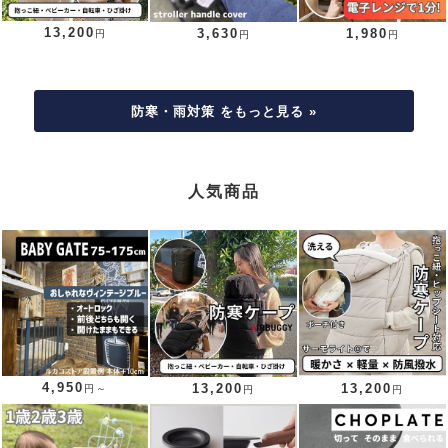
13,200
3,630
1,980
円
円
円
防寒・雨対策 をもっと見る »
人気商品
4,950
13,200
13,200
円～
円
円