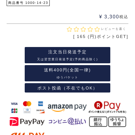
商品番号
1000-14-23
¥
3,300
税込
レビューを書く
[
165
(円)ポイントGET]
注文当日発送予定
又は翌営業日発送予定(予約商品除く)
送料400円(全国一律)
ゆうパケット
ポスト投函（不在でもOK）