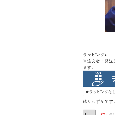
ラッピング
※注文者・発送
(必
ます。
須)
残りわずかです
お気