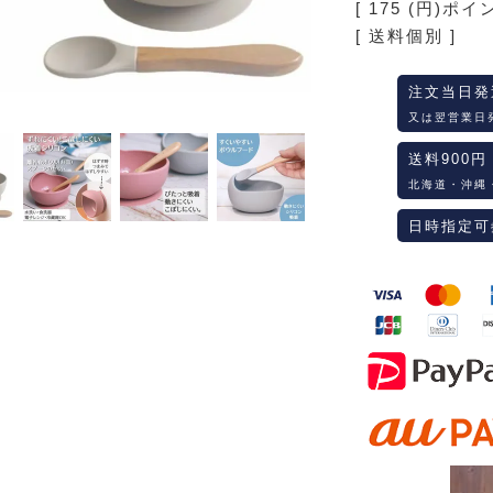
[
175
(円)ポイ
送料個別
注文当日発
又は翌営業日
送料900円
北海道・沖縄
日時指定可