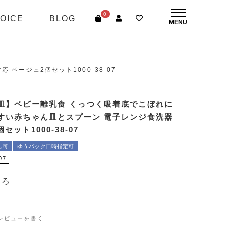
0
OICE
BLOG
ージュ2個セット1000-38-07
皿】ベビー離乳食 くっつく吸着底でこぼれに
すい赤ちゃん皿とスプーン 電子レンジ食洗器
セット1000-38-07
し可
ゆうパック日時指定可
07
ころ
レビューを書く