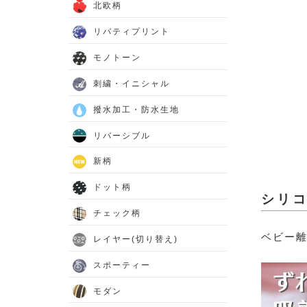
北欧柄
リバティプリント
モノトーン
刺繍・イニシャル
撥水加工・防水生地
リバーシブル
新柄
ドット柄
シリ
チェック柄
ベビー離
レイヤー(切り替え)
スポーティー
モダン