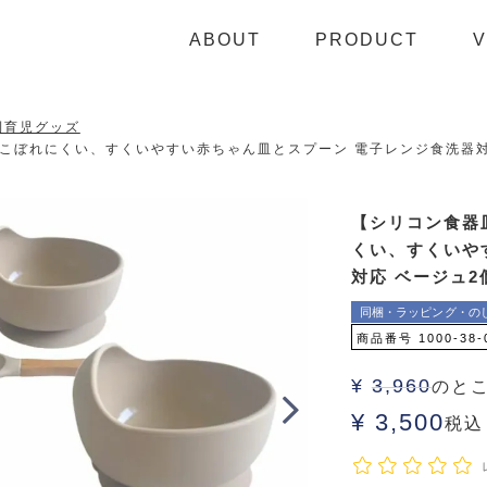
ABOUT
PRODUCT
V
利育児グッズ
ぼれにくい、すくいやすい赤ちゃん皿とスプーン 電子レンジ食洗器対応 ベ
【シリコン食器
くい、すくいや
対応 ベージュ2個
同梱・ラッピング・の
商品番号
1000-38-
¥
3,960
のと
¥
3,500
税込