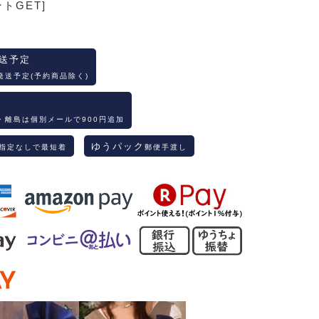
ントGET]
送予定
発送予定(予約商品除く)
・離島は個別メールで900円追加
ゆうパック
指定なしで最短着
郵便手渡し