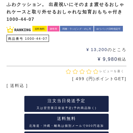
ふわクッション。 出産祝いにそのまま渡せるおしゃ
れケースと取り外せるおしゃれな知育おもちゃ付き
1000-44-07
送料無料
贈答用
同梱・ラッピング・のし可
ゆうパック日時指定可
商品番号
1000-44-07
¥
13,200
のところ
¥
9,980
税込
レビューを書く
[
499
(円)ポイントGET]
送料込
注文当日発送予定
又は翌営業日発送予定(予約商品除く)
送料無料
北海道・沖縄・離島は個別メールで900円追加