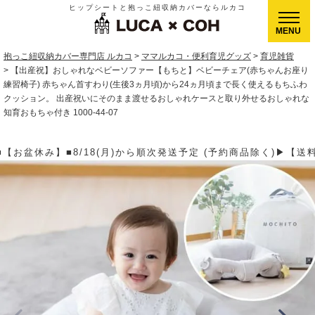
ヒップシートと抱っこ紐収納カバーならルカコ
CLOSE
抱っこ紐収納カバー専門店 ルカコ
ママルカコ・便利育児グッズ
育児雑貨
【出産祝】おしゃれなベビーソファー【もちと】ベビーチェア(赤ちゃんお座り
練習椅子) 赤ちゃん首すわり(生後3ヵ月頃)から24ヵ月頃まで長く使えるもちふわ
クッション。 出産祝いにそのまま渡せるおしゃれケースと取り外せるおしゃれな
知育おもちゃ付き 1000-44-07
送予定 (予約商品除く)▶【送料】ゆうパケット400円(全国一律)、