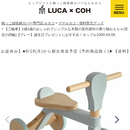
ヒップシートと抱っこ紐収納カバーならルカコ
CLOSE
抱っこ紐収納カバー専門店 ルカコ
ママルカコ・便利育児グッズ
【三輪車】1歳2歳のおしゃれでシンプルな木製の室内屋外の乗り物おもちゃ(安
定の四輪)【グレー】誕生日プレゼントにおすすめ！ホップル1000-43-06
順次発送予定 (予約商品除く)▶【送料】ゆうパケット400円(全国一