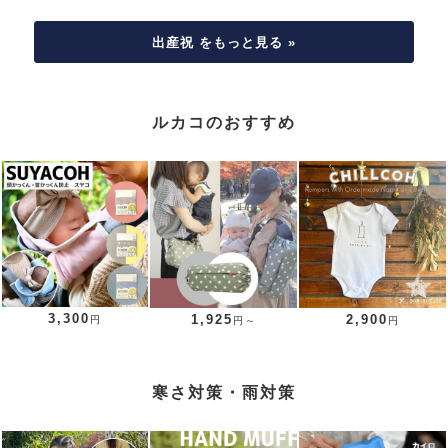
出産祝 をもっと見る »
ルカコのおすすめ
3,300
1,925
2,900
円
円～
円
寒さ対策・雨対策