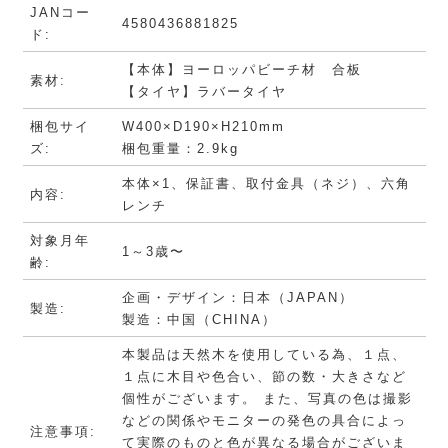
JANコー
4580436881825
ド:
【本体】ヨーロッパビーチ材 合板
素材:
【タイヤ】ラバータイヤ
梱包サイ
W400×D190×H210mm
ズ:
梱包重量：2.9kg
本体×1、保証書、取付金具（ネジ）、六角
内容:
レンチ
対象月年
1～3歳〜
齢:
企画・デザイン：日本（JAPAN）
製造:
製造：中国（CHINA）
本製品は天然木を使用している為、１点、
１点に木目や色合い、節の数・大きさなど
個性がございます。 また、写真の色は撮影
などの関係やモニターの発色の具合によっ
注意事項:
て実際のものと色が異なる場合がございま