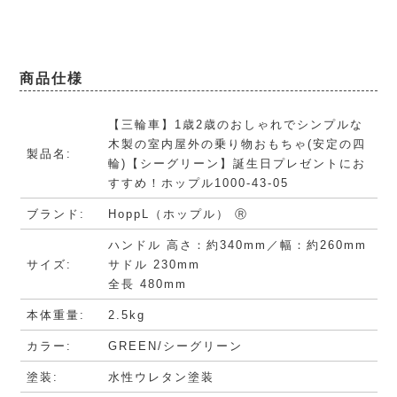
商品仕様
【三輪車】1歳2歳のおしゃれでシンプルな
木製の室内屋外の乗り物おもちゃ(安定の四
製品名:
輪)【シーグリーン】誕生日プレゼントにお
すすめ！ホップル1000-43-05
ブランド:
HoppL（ホップル） Ⓡ
ハンドル 高さ：約340mm／幅：約260mm
サイズ:
サドル 230mm
全長 480mm
本体重量:
2.5kg
カラー:
GREEN/シーグリーン
塗装:
水性ウレタン塗装