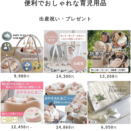
便利でおしゃれな育児用品
出産祝い・プレゼント
9,980
14,300
13,200
円
円
円
12,450
24,860
6,050
円～
円
円