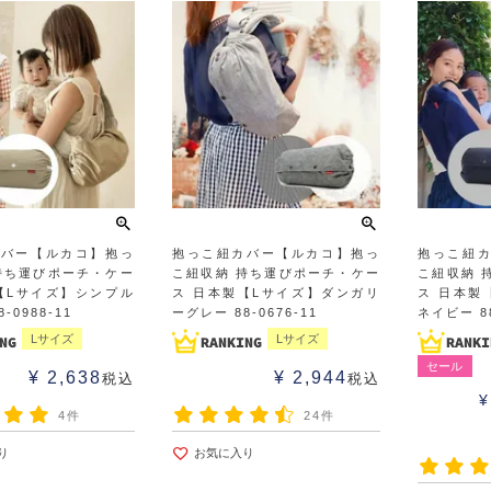
カバー【ルカコ】抱っ
抱っこ紐カバー【ルカコ】抱っ
抱っこ紐
持ち運びポーチ・ケー
こ紐収納 持ち運びポーチ・ケー
こ紐収納 
【Lサイズ】シンプル
ス 日本製【Lサイズ】ダンガリ
ス 日本製
-0988-11
ーグレー 88-0676-11
ネイビー 88
Lサイズ
Lサイズ
セール
¥
2,638
¥
2,944
税込
税込
¥
4件
24件
り
お気に入り