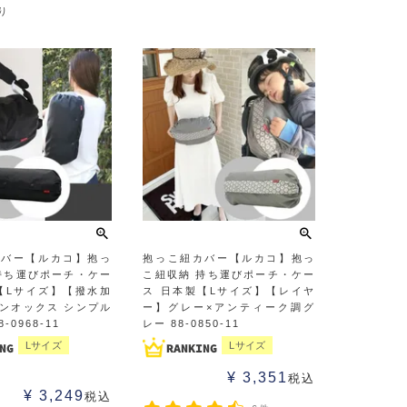
り
カバー【ルカコ】抱っ
抱っこ紐カバー【ルカコ】抱っ
持ち運びポーチ・ケー
こ紐収納 持ち運びポーチ・ケー
【Lサイズ】【撥水加
ス 日本製【Lサイズ】【レイヤ
ンオックス シンプル
ー】グレー×アンティーク調グ
-0968-11
レー 88-0850-11
Lサイズ
Lサイズ
¥
3,351
税込
¥
3,249
税込