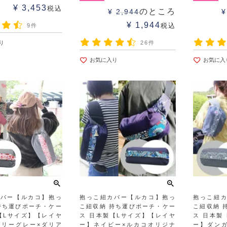
¥
3,453
税込
のところ
¥
2,944
¥
¥
1,944
税込
9件
り
26件
お気に入り
お気に入
カバー【ルカコ】抱っ
抱っこ紐カバー【ルカコ】抱っ
抱っこ紐
持ち運びポーチ・ケー
こ紐収納 持ち運びポーチ・ケー
こ紐収納 
【Lサイズ】【レイヤ
ス 日本製【Lサイズ】【レイヤ
ス 日本製
ガリーグレー×ダリア
ー】ネイビー×ルカコオリジナ
ー】ダン