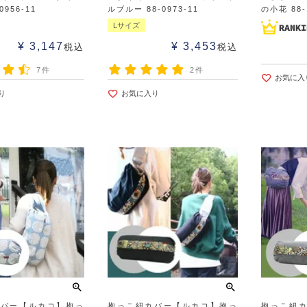
0956-11
ルブルー 88-0973-11
の小花 88-
Lサイズ
¥
3,147
¥
3,453
税込
税込
7件
2件
お気に入
り
お気に入り
カバー【ルカコ】抱っ
抱っこ紐カバー【ルカコ】抱っ
抱っこ紐