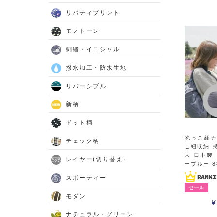
リバティプリント
モノトーン
刺繍・イニシャル
撥水加工・防水生地
リバーシブル
新柄
ドット柄
抱っこ紐
チェック柄
こ紐収納 
ス 日本製
レイヤー(切り替え)
ーブルー 88
スポーティー
セール
モダン
¥
ナチュラル・グリーン