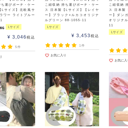
持ち運びポーチ・ケー
こ紐収納 持ち運びポーチ・ケー
こ紐収納 
【Lサイズ】北欧風サ
ス 日本製【Lサイズ】【レイヤ
ス 日本製
ラワー ライトブルー
ー】ブラック×ルカコオリジナ
ー】ダン
11
ルグリーン 88-1055-11
オリジナルグ
11
Lサイズ
Lサイズ
Lサイズ
¥
3,453
税込
¥
3,046
税込
1件
5件
お気に入り
り
お気に入