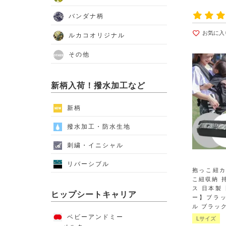
バンダナ柄
お気に入
ルカコオリジナル
その他
新柄入荷！撥水加工など
新柄
撥水加工・防水生地
刺繍・イニシャル
リバーシブル
抱っこ紐
こ紐収納 
ス 日本製
ヒップシートキャリア
ー】ブラ
ル ブラック 
ベビーアンドミー
Lサイズ