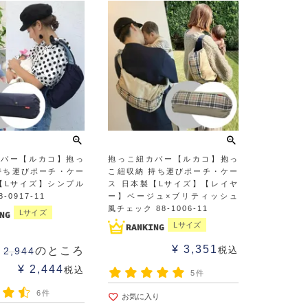
カバー【ルカコ】抱っ
抱っこ紐カバー【ルカコ】抱っ
持ち運びポーチ・ケー
こ紐収納 持ち運びポーチ・ケー
【Lサイズ】シンプル
ス 日本製【Lサイズ】【レイヤ
-0917-11
ー】ベージュ×ブリティッシュ
風チェック 88-1006-11
Lサイズ
Lサイズ
¥
3,351
のところ
税込
2,944
¥
2,444
税込
5件
6件
お気に入り