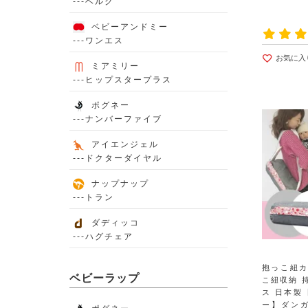
---ベルク
ベビーアンドミー
---ワンエス
お気に入
ミアミリー
---ヒップスタープラス
ポグネー
---ナンバーファイブ
アイエンジェル
---ドクターダイヤル
ナップナップ
---トラン
ダディッコ
---ハグチェア
抱っこ紐
ベビーラップ
こ紐収納 
ス 日本製
ー】ダン