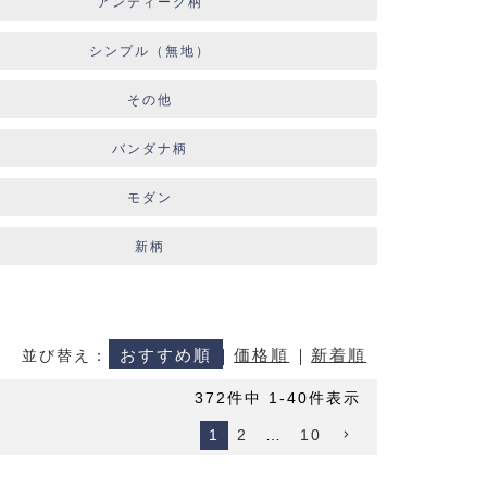
アンティーク柄
シンプル（無地）
その他
バンダナ柄
モダン
新柄
おすすめ順
価格順
新着順
並び替え
372
件中
1
-
40
件表示
1
2
…
10