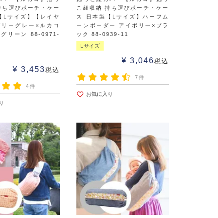
持ち運びポーチ・ケー
こ紐収納 持ち運びポーチ・ケー
【Lサイズ】【レイヤ
ス 日本製【Lサイズ】ハーフム
ガリーグレー×ルカコ
ーンボーダー アイボリー×ブラ
リーン 88-0971-
ック 88-0939-11
Lサイズ
¥
3,046
税込
¥
3,453
税込
7件
4件
お気に入り
り