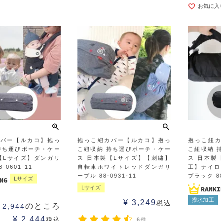
お気に入
カバー【ルカコ】抱っ
抱っこ紐カバー【ルカコ】抱っ
抱っこ紐
持ち運びポーチ・ケー
こ紐収納 持ち運びポーチ・ケー
こ紐収納 
【Lサイズ】ダンガリ
ス 日本製【Lサイズ】【刺繍】
ス 日本製
-0601-11
自転車ホワイトレッドダンガリ
工】ナイロ
ーブル 88-0931-11
ブラック 88
Lサイズ
Lサイズ
撥水加工
¥
3,249
税込
のところ
2,944
¥
2,444
税込
6件