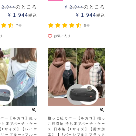
のところ
のところ
2,944
¥
2,944
¥
1,944
¥
1,944
税込
税込
7件
5件
り
お気に入り
カバー【ルカコ】抱っ
抱っこ紐カバー【ルカコ】抱っ
持ち運びポーチ・ケー
こ紐収納 持ち運びポーチ・ケー
【Lサイズ】【レイヤ
ス 日本製【Lサイズ】【撥水加
ガリーブルー×ブルー
工】【リバーシブル】ブラック