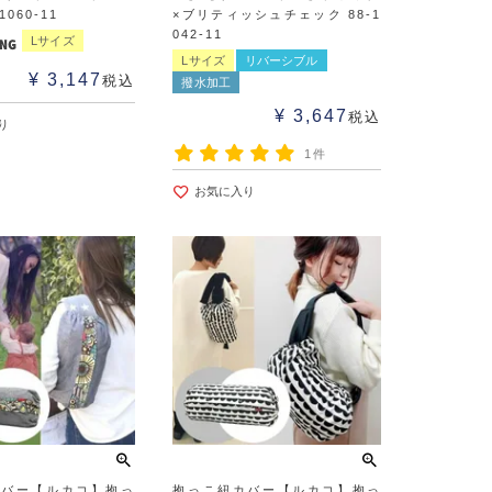
1060-11
×ブリティッシュチェック 88-1
042-11
Lサイズ
Lサイズ
リバーシブル
¥
3,147
税込
撥水加工
¥
3,647
税込
り
1件
お気に入り
カバー【ルカコ】抱っ
抱っこ紐カバー【ルカコ】抱っ