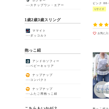
ポグネー
ピンク 88-
---ステップワン・エアー
Lサイズ
1歳2歳3歳スリング
ママイト
お気に入
---ダッコルト
抱っこ紐
アンドロソフィー
---ベビーキャリア
ナップナップ
---コンパクト
ナップナップ
---ふたご用抱っこ紐
こちらもいかが？
抱っこ紐