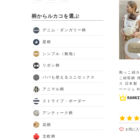
柄からルカコを選ぶ
デニム・ダンガリー柄
星柄
シンプル（無地）
リボン柄
抱っこ紐
パパも使えるユニセックス
こ紐収納 
ス 日本製
アニマル柄
ベージュ 88
ストライプ・ボーダー
アンティーク柄
花柄
お気に入
北欧柄