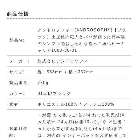
商品仕様
アンドロソフィー(ANDROSOPHY)【ブラ
ック】土屋鞄の職人とパパが創った日本製
製品名:
のシンプルでおしゃれな抱っこ紐ベビーキ
ャリア1000-30-01
メーカー:
株式会社アンドロソフィー
サイズ:
縦：538mm / 横：362mm
製品重量:
730g
カラー:
Black/ブラック
素材:
ポリエステル100% / メッシュ100%
・対面 たて抱っこ:首がすわった乳児期(4
ヵ月頃)~ 24ヵ月(体重13kg)まで ※生後 1
対象月年
ヵ月から首がすわる乳児期(4ヵ月頃)まで
齢:
は、別売の インナーパッドを必ず使用して