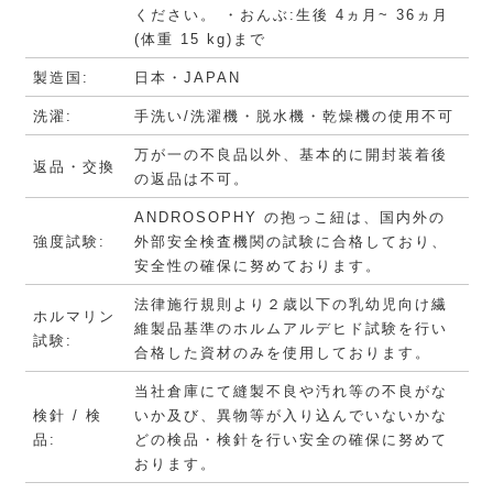
ください。 ・おんぶ:生後 4ヵ月~ 36ヵ月
(体重 15 kg)まで
製造国:
日本・JAPAN
洗濯:
手洗い/洗濯機・脱水機・乾燥機の使用不可
万が一の不良品以外、基本的に開封装着後
返品・交換
の返品は不可。
ANDROSOPHY の抱っこ紐は、国内外の
強度試験:
外部安全検査機関の試験に合格しており、
安全性の確保に努めております。
法律施行規則より２歳以下の乳幼児向け繊
ホルマリン
維製品基準のホルムアルデヒド試験を行い
試験:
合格した資材のみを使用しております。
当社倉庫にて縫製不良や汚れ等の不良がな
検針 / 検
いか及び、異物等が入り込んでいないかな
品:
どの検品・検針を行い安全の確保に努めて
おります。