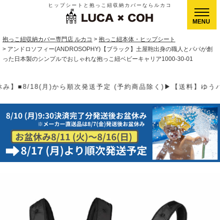
ヒップシートと抱っこ紐収納カバーならルカコ
CLOSE
抱っこ紐収納カバー専門店 ルカコ
抱っこ紐本体・ヒップシート
アンドロソフィー(ANDROSOPHY)【ブラック】土屋鞄出身の職人とパパが創
った日本製のシンプルでおしゃれな抱っこ紐ベビーキャリア1000-30-01
(予約商品除く)▶【送料】ゆうパケット400円(全国一律)、ゆうパッ