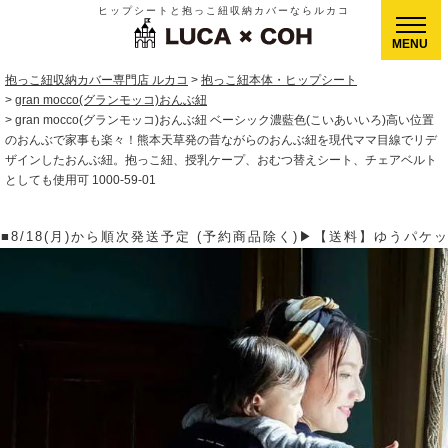
ヒップシートと抱っこ紐収納カバーならルカコ
CLOSE
抱っこ紐収納カバー専門店 ルカコ
抱っこ紐本体・ヒップシート
gran mocco(グランモッコ)おんぶ紐
gran mocco(グランモッコ)おんぶ紐 ベーシック濃藍色(こいあいいろ)高い位置
のおんぶで家事も楽々！熊本天草発の昔ながらのおんぶ紐を現代ママ目線でリデ
ザインしたおんぶ紐。抱っこ紐、授乳ケープ、おむつ替えシート、チェアベルト
としても使用可 1000-59-01
品除く)▶【送料】ゆうパケット400円(全国一律)、ゆうパック900