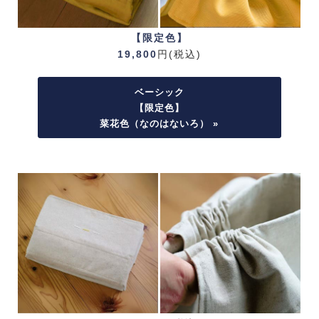
【限定色】
19,800
円(税込)
ベーシック
【限定色】
菜花色（なのはないろ） »