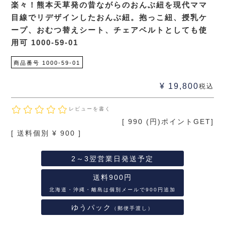
楽々！熊本天草発の昔ながらのおんぶ紐を現代ママ
目線でリデザインしたおんぶ紐。抱っこ紐、授乳ケ
ープ、おむつ替えシート、チェアベルトとしても使
用可 1000-59-01
商品番号
1000-59-01
¥
19,800
税込
レビューを書く
[
990
(円)ポイントGET]
送料個別
¥
900
2～3翌営業日発送予定
送料900円
北海道・沖縄・離島は個別メールで900円追加
ゆうパック
（郵便手渡し）