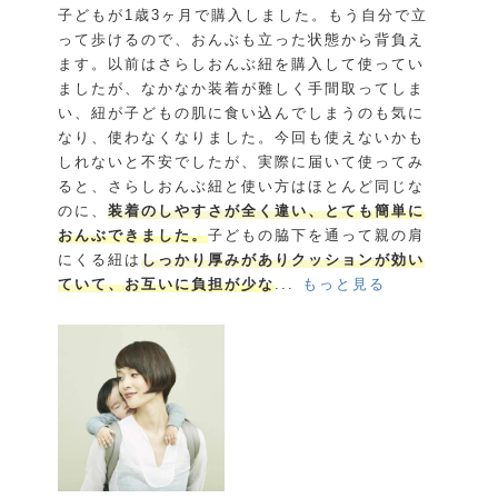
子どもが1歳3ヶ月で購入しました。もう自分で立
って歩けるので、おんぶも立った状態から背負え
ます。以前はさらしおんぶ紐を購入して使ってい
ましたが、なかなか装着が難しく手間取ってしま
い、紐が子どもの肌に食い込んでしまうのも気に
なり、使わなくなりました。今回も使えないかも
しれないと不安でしたが、実際に届いて使ってみ
ると、さらしおんぶ紐と使い方はほとんど同じな
のに、
装着のしやすさが全く違い、とても簡単に
おんぶできました。
子どもの脇下を通って親の肩
にくる紐は
しっかり厚みがありクッションが効い
ていて、お互いに負担が少な
...
もっと見る