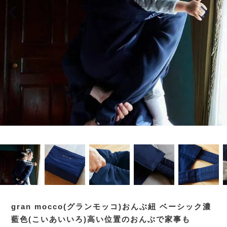
gran mocco(グランモッコ)おんぶ紐 ベーシック濃
藍色(こいあいいろ)高い位置のおんぶで家事も