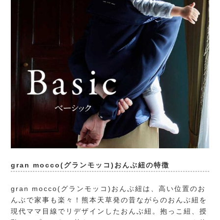
gran mocco(グランモッコ)おんぶ紐の特徴
gran mocco(グランモッコ)
おんぶ紐は、高い位置のお
んぶで家事も楽々！熊本天草発の昔ながらのおんぶ紐を
現代ママ目線でリデザインしたおんぶ紐。抱っこ紐、授