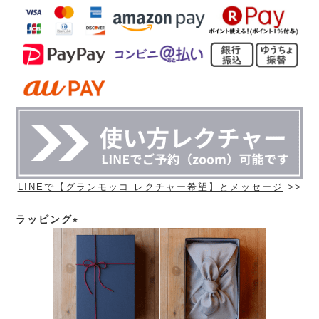
LINEで【グランモッコ レクチャー希望】とメッセージ
>>
ラッピング
(必
須)