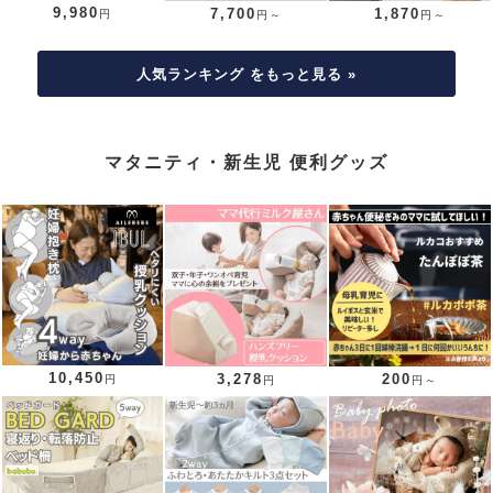
9,980
7,700
1,870
円
円～
円～
人気ランキング をもっと見る »
マタニティ・新生児 便利グッズ
10,450
3,278
200
円
円
円～