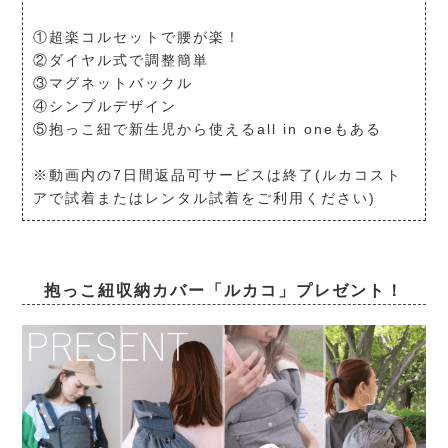
①超楽コルセットで腰が楽！
②ダイヤル式で調整簡単
③マグネットバックル
④シンプルデザイン
⑤抱っこ紐で新生児から使えるall in oneもある
※動画内の7日間返品可サービスは終了(ルカコスト
アで試着またはレンタル試着をご利用ください)
抱っこ紐収納カバー「ルカコ」プレゼント！