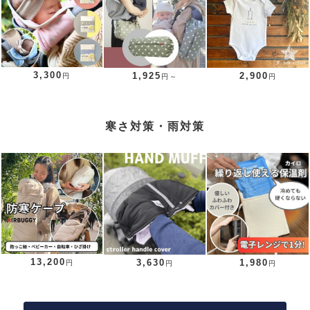
3,300
1,925
2,900
円
円～
円
寒さ対策・雨対策
13,200
3,630
1,980
円
円
円