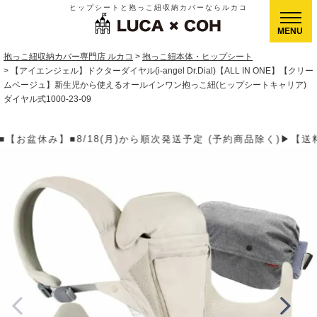
ヒップシートと抱っこ紐収納カバーならルカコ
CLOSE
抱っこ紐収納カバー専門店 ルカコ
抱っこ紐本体・ヒップシート
【アイエンジェル】ドクターダイヤル(i-angel Dr.Dial)【ALL IN ONE】【クリー
ムベージュ】新生児から使えるオールインワン抱っこ紐(ヒップシートキャリア)
ダイヤル式1000-23-09
発送予定 (予約商品除く)▶【送料】ゆうパケット400円(全国一律)