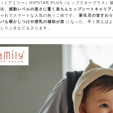
ly（ミアミリー）
HIPSTAR PLUS（ヒップスタープラス
着後、
感動レベルの楽さに驚く楽ちんヒップシートキャリア
しゃれでスマートな人気の抱っこ紐です。
新生児の首すわ
パパも寝かしつけや授乳の補助が楽
になった、早く買えば
おしりふきなども入ります。