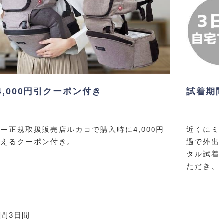
4,000円引クーポン付き
試着期
ー正規取扱販売店ルカコで購入時に4,000円
近くに
買えるクーポン付き。
過で外
タル試
ただき、
間3日間