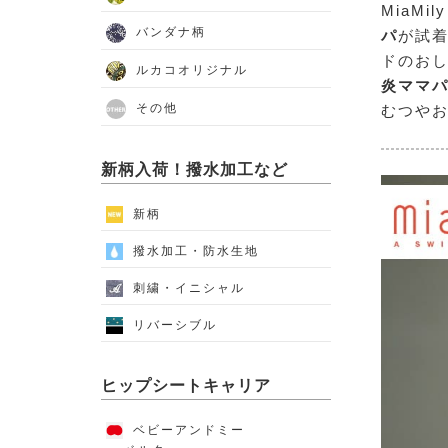
MiaMi
バンダナ柄
パ
が試
ドのお
ルカコオリジナル
炎ママ
その他
むつや
新柄入荷！撥水加工など
新柄
撥水加工・防水生地
刺繍・イニシャル
リバーシブル
ヒップシートキャリア
ベビーアンドミー