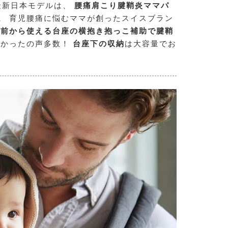
）最新日本モデルは、
腰痛肩こり腱鞘炎ママパ
。
育児腰痛に悩むママが創ったスイスブラン
り前から使える台座の横抱き抱っこ補助で腱鞘
よかったの声多数！
台座下の収納
は大容量でお