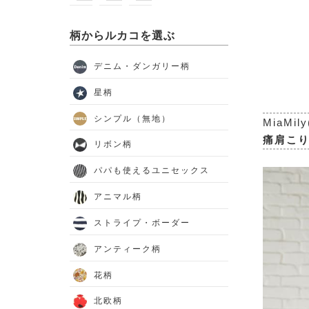
柄からルカコを選ぶ
デニム・ダンガリー柄
星柄
シンプル（無地）
MiaM
痛肩こ
リボン柄
パパも使えるユニセックス
アニマル柄
ストライプ・ボーダー
アンティーク柄
花柄
北欧柄