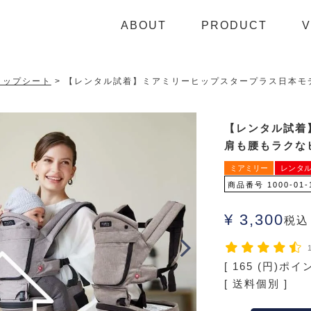
ABOUT
PRODUCT
V
ヒップシート
【レンタル試着】ミアミリーヒップスタープラス日本モデル 
【レンタル試着
肩も腰もラクなヒッ
ミアミリー
レンタ
商品番号
1000-01-
¥
3,300
税込
[
165
(円)ポイ
送料個別