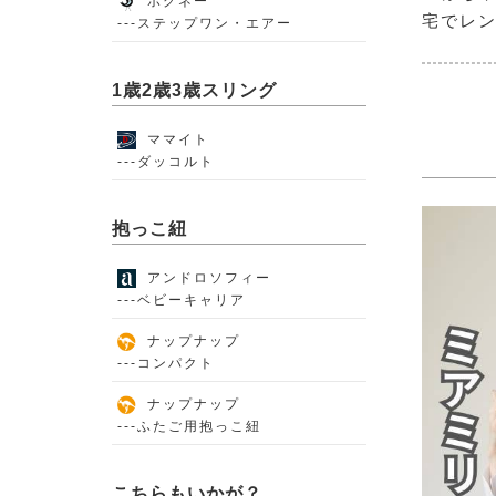
ポグネー
宅でレ
---ステップワン・エアー
1歳2歳3歳スリング
ママイト
---ダッコルト
抱っこ紐
アンドロソフィー
---ベビーキャリア
ナップナップ
---コンパクト
ナップナップ
---ふたご用抱っこ紐
こちらもいかが？