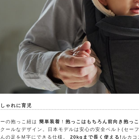
おしゃれに育児
リーの抱っこ紐は
簡単装着
！
抱っこはもちろん前向き抱っ
クールなデザイン。日本モデルは安心の安全ベルト(セーフ
ゃんの足をM字にできる仕様。
20kgまで長く使える!
ルカコ