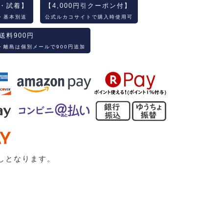
・試着】
【4,000円引クーポン付】
・基本別送
公式ルカコサイトで購入時使用可
送料900円
・離島は個別メールで900円追加
しとなります。