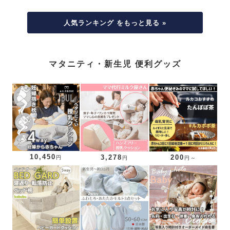
人気ランキング をもっと見る »
マタニティ・新生児 便利グッズ
10,450
3,278
200
円
円
円～