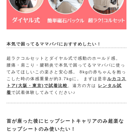
本気で困ってるママパパにおすすめしたい！
超ラクコルセットとダイヤル式で感動のホールド感。
腰痛・肩こり・腱鞘炎で本気で困ってるママパパに使っ
てみてほしいこの楽さと安心感。 8kgの赤ちゃんを抱っ
こした時の体感重量が約3.7kgに。 まずは是非
ルカコス
トア(大阪・東京)で試着比較
、遠方の方は
レンタル試
着
で試着体験してみてください♪
首が座った後にヒップシートキャリアのみ超楽な
ヒップシートのみ使いたい！