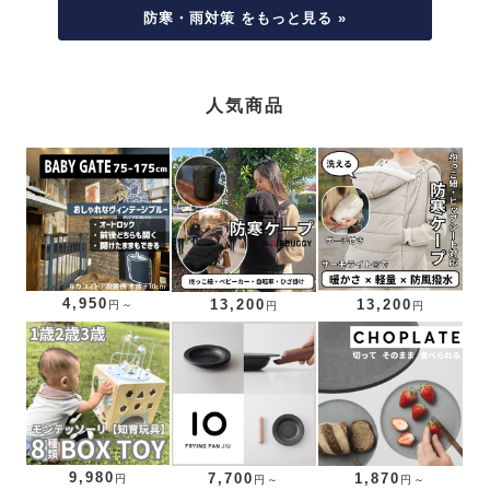
防寒・雨対策 をもっと見る »
人気商品
4,950
13,200
13,200
円～
円
円
9,980
7,700
1,870
円
円～
円～