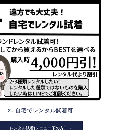
2. 自宅でレンタル試着可
レンタル試着(メニュー下の方） »