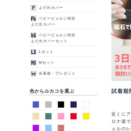
よだれカバー
ベビービョルン対応
よだれカバー
ベビービョルン対応
よだれカバーセット
Lセット
Mセット
出産祝・プレゼント
試着期
色からルカコを選ぶ
近くに
ロナ過
ェルの