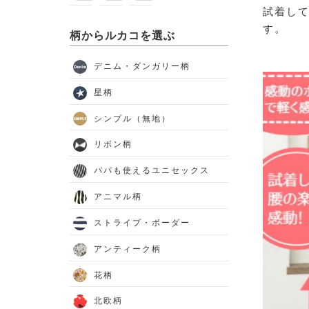
試着して
す。
柄からルカコを選ぶ
デニム・ダンガリー柄
星柄
シンプル（無地）
リボン柄
パパも使えるユニセックス
アニマル柄
ストライプ・ボーダー
アンティーク柄
花柄
北欧柄