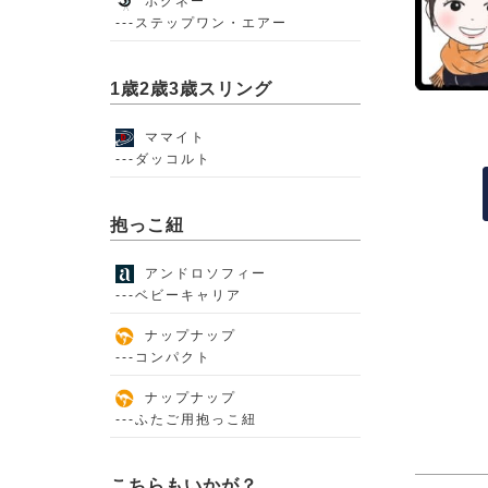
ポグネー
---ステップワン・エアー
1歳2歳3歳スリング
ママイト
---ダッコルト
抱っこ紐
アンドロソフィー
---ベビーキャリア
ナップナップ
---コンパクト
ナップナップ
---ふたご用抱っこ紐
こちらもいかが？