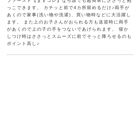
ファースト【まずコレ】なら誰でも超簡単にささっと抱
っこできます。 カチッと前で4カ所留めるだけ♪両手が
あくので家事(洗い物や洗濯)、買い物時などに大活躍し
ます。 また上のお子さんがおられる方も送迎時に両手
があくので上の子の手をつないであげられます。 寝か
しつけ時はささっとスムーズに前でそっと降ろせるのも
ポイント高し♪