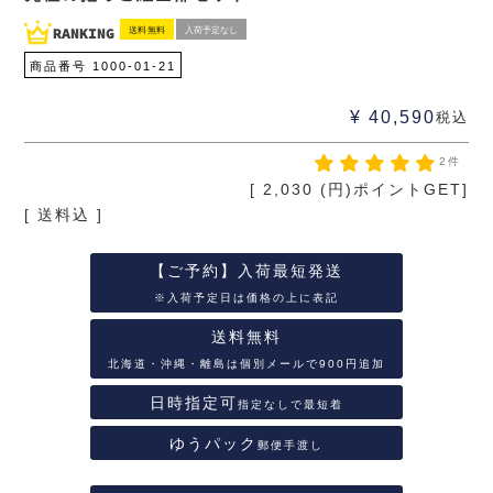
送料無料
入荷予定なし
商品番号
1000-01-21
¥
40,590
税込
2件
[
2,030
(円)ポイントGET]
送料込
【ご予約】入荷最短発送
※入荷予定日は価格の上に表記
送料無料
北海道・沖縄・離島は個別メールで900円追加
日時指定可
指定なしで最短着
ゆうパック
郵便手渡し