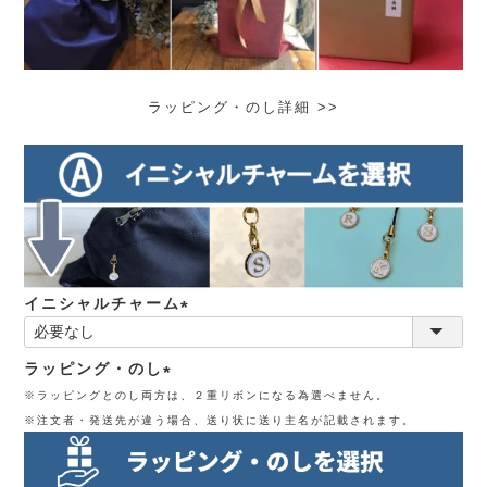
ラッピング・のし詳細 >>
イニシャルチャーム
(必
須)
ラッピング・のし
※ラッピングとのし両方は、２重リボンになる為選べません。
(必
※注文者・発送先が違う場合、送り状に送り主名が記載されます。
須)