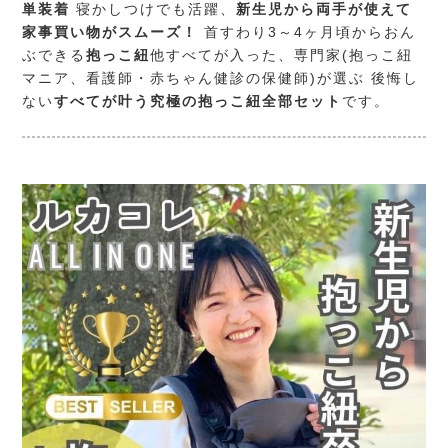
単装着
寝かしつけでも活躍、
新生児から両手が使えて
家事買い物がスムーズ！
首すわり3～4ヶ月頃からおん
ぶできる
抱っこ紐
他すべてが入った、専門家(抱っこ紐
マニア、看護師・赤ちゃん健診の保健師)が選ぶ 後悔し
ない
すべてが叶う究極の抱っこ紐全部セット
です。