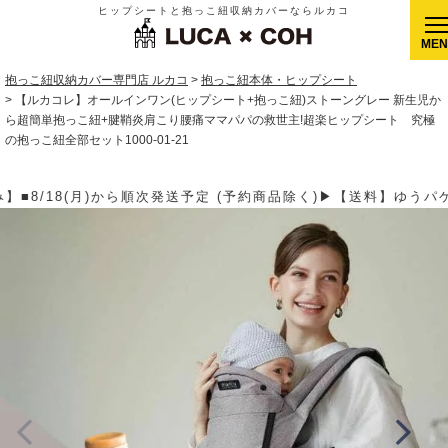
ヒップシートと抱っこ紐収納カバーならルカコ
CLOSE
抱っこ紐収納カバー専門店 ルカコ
抱っこ紐本体・ヒップシート
【ルカコレ】オールインワン(ヒップシート+抱っこ紐)ストーングレー 新生児か
ら超簡単抱っこ紐+腱鞘炎肩こり腰痛ママパパの救世主!超楽ヒップシート 究極
の抱っこ紐全部セット1000-01-21
約商品除く)▶【送料】ゆうパケット400円(全国一律)、ゆうパック