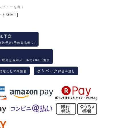
レビューを書く
ントGET]
送予定
発送予定(予約商品除く)
・離島は個別メールで900円追加
ゆうパック
指定なしで最短着
郵便手渡し