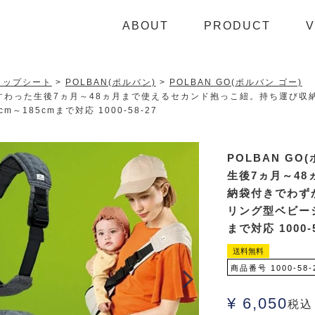
ABOUT
PRODUCT
V
ヒップシート
POLBAN(ポルバン)
POLBAN GO(ポルバン ゴー)
 腰がすわった生後7ヵ月～48ヵ月まで使えるセカンド抱っこ紐。持ち運び
185cmまで対応 1000-58-27
POLBAN G
生後7ヵ月～4
納袋付きでわず
リング型ベビーシ
まで対応 1000-5
送料無料
商品番号
1000-58-
¥
6,050
税込