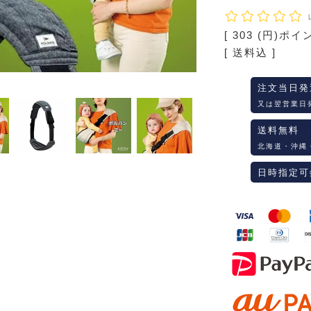
[
303
(円)ポイ
送料込
注文当日発
又は翌営業日
送料無料
北海道・沖縄
日時指定可