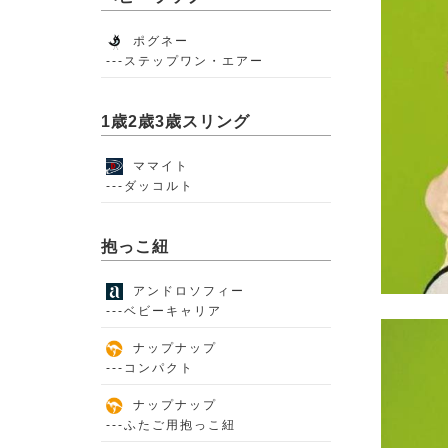
ポグネー
---ステップワン・エアー
1歳2歳3歳スリング
ママイト
---ダッコルト
抱っこ紐
アンドロソフィー
---ベビーキャリア
ナップナップ
---コンパクト
ナップナップ
---ふたご用抱っこ紐