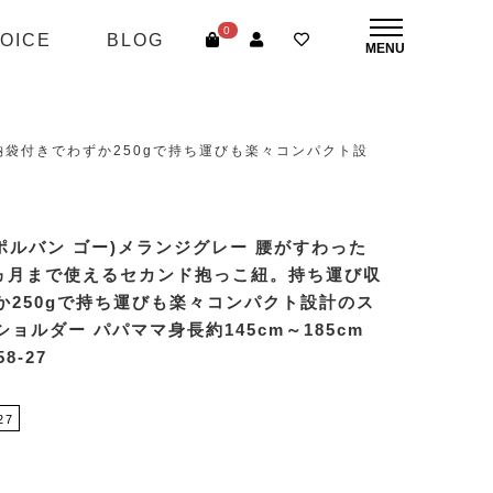
0
OICE
BLOG
収納袋付きでわずか250gで持ち運びも楽々コンパクト設
O(ポルバン ゴー)メランジグレー 腰がすわった
8ヵ月まで使えるセカンド抱っこ紐。持ち運び収
か250gで持ち運びも楽々コンパクト設計のス
ョルダー パパママ身長約145cm～185cm
8-27
27