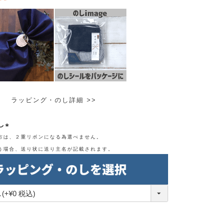
ラッピング・のし詳細 >>
し
方は、２重リボンになる為選べません。
(必
う場合、送り状に送り主名が記載されます。
須)
。