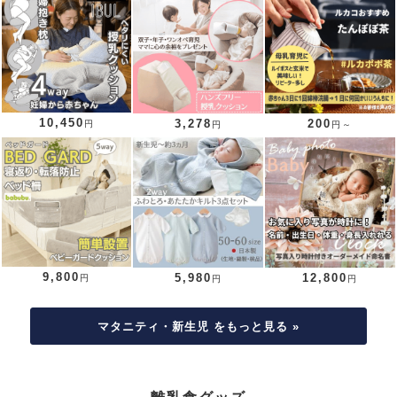
10,450
3,278
200
円
円
円～
9,800
5,980
12,800
円
円
円
マタニティ・新生児 をもっと見る »
離乳食グッズ