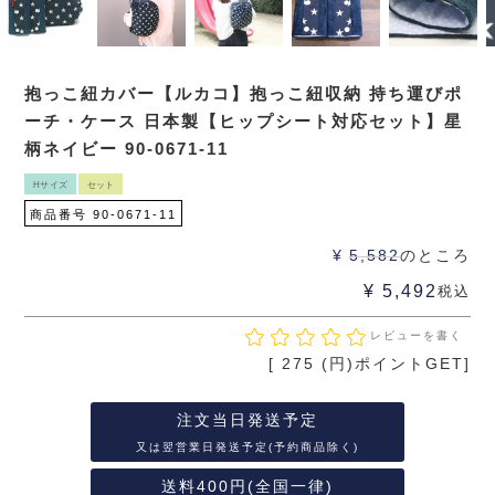
抱っこ紐カバー【ルカコ】抱っこ紐収納 持ち運びポ
ーチ・ケース 日本製【ヒップシート対応セット】星
柄ネイビー 90-0671-11
Hサイズ
セット
商品番号
90-0671-11
¥
5,582
のところ
¥
5,492
税込
レビューを書く
[
275
(円)ポイントGET]
注文当日発送予定
又は翌営業日発送予定(予約商品除く)
送料400円(全国一律)