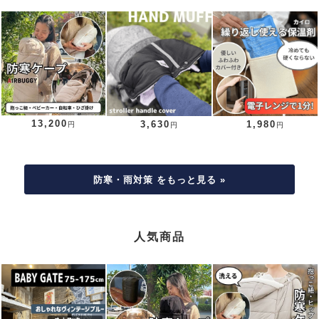
13,200
3,630
1,980
円
円
円
防寒・雨対策 をもっと見る »
人気商品