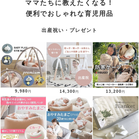
ママたちに教えたくなる！
便利でおしゃれな育児用品
出産祝い・プレゼント
9,980
14,300
13,200
円
円
円