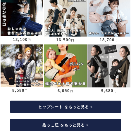
12,100
16,500
18,700
円
円
円
8,580
6,050
9,680
円～
円
円
ヒップシート をもっと見る »
抱っこ紐 をもっと見る »