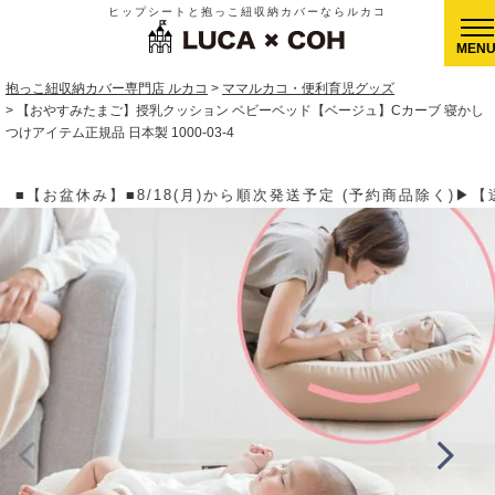
ヒップシートと抱っこ紐収納カバーならルカコ
CLOSE
抱っこ紐収納カバー専門店 ルカコ
ママルカコ・便利育児グッズ
【おやすみたまご】授乳クッション ベビーベッド【ベージュ】Cカーブ 寝かし
つけアイテム正規品 日本製 1000-03-4
次発送予定 (予約商品除く)▶【送料】ゆうパケット400円(全国一律