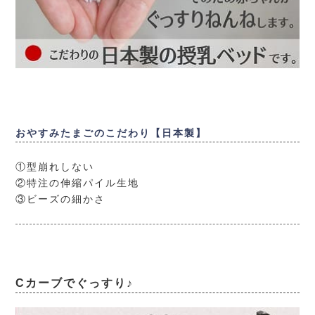
おやすみたまごのこだわり【日本製】
①型崩れしない
②特注の伸縮パイル生地
③ビーズの細かさ
Cカーブでぐっすり♪