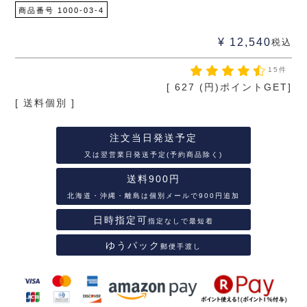
商品番号
1000-03-4
¥
12,540
税込
15件
[
627
(円)ポイントGET]
送料個別
注文当日発送予定
又は翌営業日発送予定(予約商品除く)
送料900円
北海道・沖縄・離島は個別メールで900円追加
日時指定可
指定なしで最短着
ゆうパック
郵便手渡し