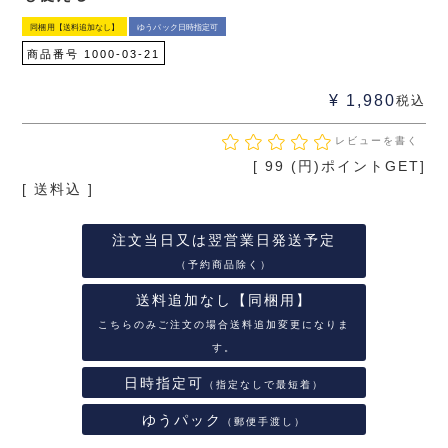
同梱用【送料追加なし】
ゆうパック日時指定可
商品番号
1000-03-21
¥
1,980
税込
レビューを書く
[
99
(円)ポイントGET]
送料込
注文当日又は翌営業日発送予定
（予約商品除く）
送料追加なし【同梱用】
こちらのみご注文の場合送料追加変更になりま
す。
日時指定可
（指定なしで最短着）
ゆうパック
（郵便手渡し）