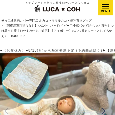
ヒップシートと抱っこ紐収納カバーならルカコ
CLOSE
抱っこ紐収納カバー専門店 ルカコ
ママルカコ・便利育児グッズ
【同梱用送料追加なし】ひんやりパッド(ベビー用冷感パッド)赤ちゃん寝かしつ
け暑さ対策【おやすみたまご対応】【アイボリー】おむつ替えシートとしても使
える！1000-03-21
予約商品除く)▶【送料】ゆうパケット400円(全国一律)、ゆうパック