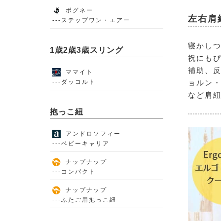
ポグネー
左右肩
---ステップワン・エアー
寝かし
1歳2歳3歳スリング
祝にもぴ
補助、反
ママイト
---ダッコルト
ョルン
など肩
抱っこ紐
アンドロソフィー
---ベビーキャリア
ナップナップ
---コンパクト
ナップナップ
---ふたご用抱っこ紐