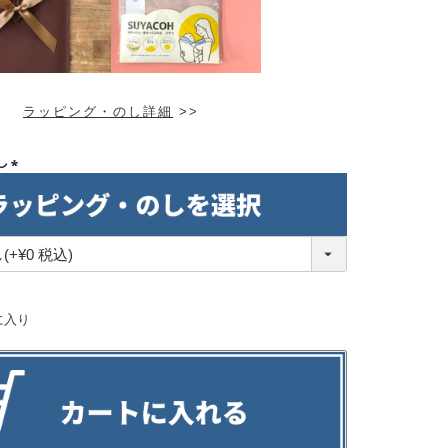
ラッピング・のし詳細
>>
し
(必
須)
に入り