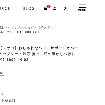
0
OICE
BLOG
紐 ヘッドサポートカバー（頭あて）
グリッド】1000-44-02
【スヤコ】おしゃれなヘッドサポートカバー
)ヒップシート対応 抱っこ紐の寝かしつけに
1000-44-02
02
5件
ントGET]