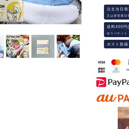
注文当日発
又は翌営業日
送料400円
ゆうパケット
ポスト投函