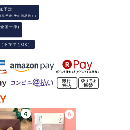
送予定
発送予定(予約商品除く)
(全国一律)
（不在でもOK）