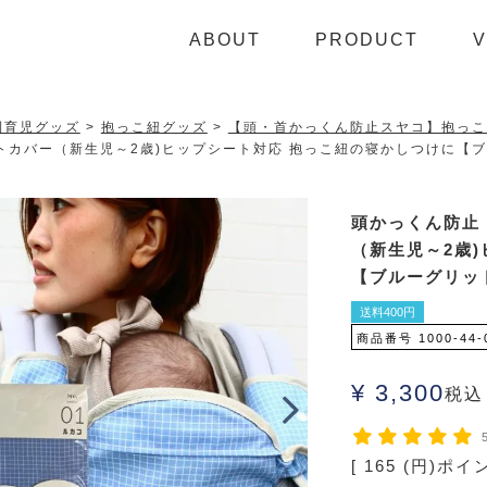
ABOUT
PRODUCT
V
利育児グッズ
抱っこ紐グッズ
【頭・首かっくん防止スヤコ】抱っこ
バー（新生児～2歳)ヒップシート対応 抱っこ紐の寝かしつけに【ブルー
頭かっくん防止
（新生児～2歳
【ブルーグリッド】
送料400円
商品番号
1000-44-
¥
3,300
税込
[
165
(円)ポイ